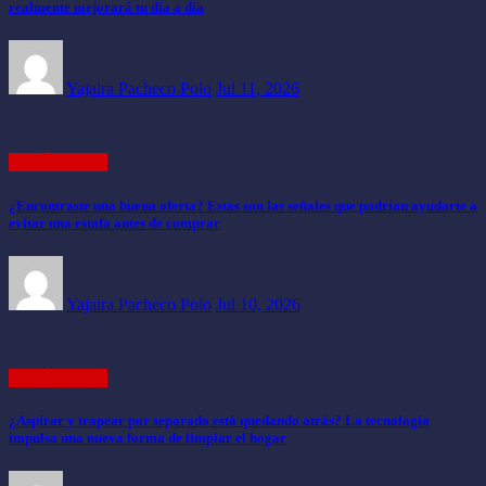
realmente mejorará tu día a día
Yajaira Pacheco Polo
Jul 11, 2026
ARTÍCULOS
¿Encontraste una buena oferta? Estas son las señales que podrían ayudarte a
evitar una estafa antes de comprar
Yajaira Pacheco Polo
Jul 10, 2026
ARTÍCULOS
¿Aspirar y trapear por separado está quedando atrás? La tecnología
impulsa una nueva forma de limpiar el hogar