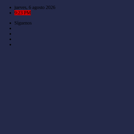
Saltar
jueves, 6 agosto 2026
al
9:23 PM
contenido
Síguenos