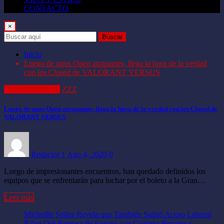
CONTACTO
×
Buscar
Inicio
Luego de unos Open atrapantes, llega la hora de la verdad
con los Closed de VALORANT VERSUS
VIDEOJUEGOS
ZZZ
Luego de unos Open atrapantes, llega la hora de la verdad con los Closed de
VALORANT VERSUS
Redactor 1
Ago 4, 2020
0
Luego de impresionantes encuentros, han quedado definidos los
equipos que se enfrentarán para luchar por el boleto a la Gran…
Leer más
Micheille Soifer Revela que También Sufrió Acoso Laboral
Riber Oré Regresa de Europa con Guitarra Peruana y