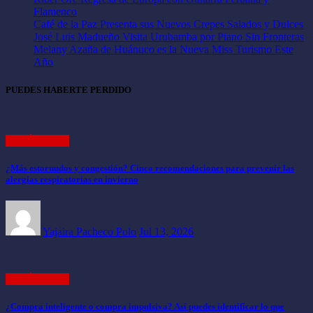
Flamenco
Café de la Paz Presenta sus Nuevos Crepes Salados y Dulces
José Luis Madueño Visita Urubamba por Piano Sin Fronteras
Melany Azaña de Huánuco es la Nueva Miss Turismo Este
Año
PUEDES HABERTE PERDIDO
ARTÍCULOS
¿Más estornudos y congestión? Cinco recomendaciones para prevenir las
alergias respiratorias en invierno
Yajaira Pacheco Polo
Jul 13, 2026
ARTÍCULOS
¿Compra inteligente o compra impulsiva? Así puedes identificar lo que