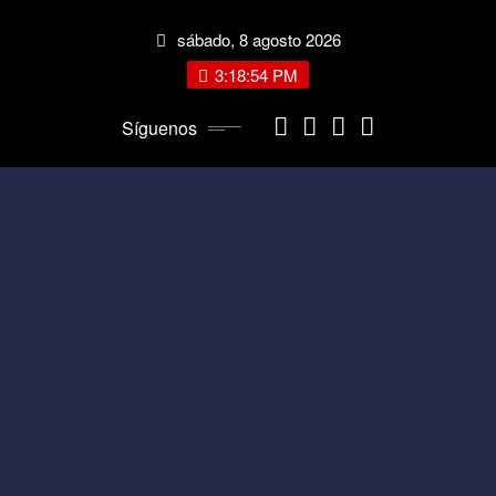
Saltar
sábado, 8 agosto 2026
al
contenido
3:18:54 PM
Síguenos