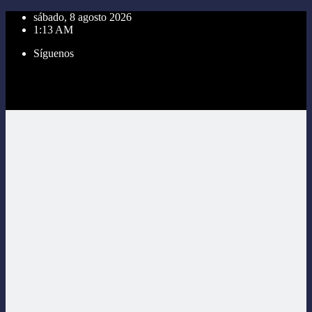
Saltar
sábado, 8 agosto 2026
al
1:13 AM
contenido
Síguenos