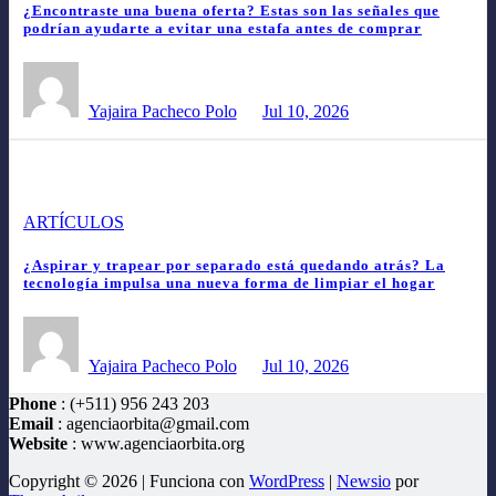
¿Encontraste una buena oferta? Estas son las señales que
podrían ayudarte a evitar una estafa antes de comprar
Yajaira Pacheco Polo
Jul 10, 2026
ARTÍCULOS
¿Aspirar y trapear por separado está quedando atrás? La
tecnología impulsa una nueva forma de limpiar el hogar
Yajaira Pacheco Polo
Jul 10, 2026
Phone
: (+511) 956 243 203
Email
: agenciaorbita@gmail.com
Website
: www.agenciaorbita.org
Copyright © 2026 | Funciona con
WordPress
|
Newsio
por