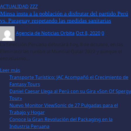
ACTUALIDAD
ZZZ
Minsa insta a la población a disfrutar del partido Perú
vs. Paraguay respetando las medidas sanitarias
Agencia de Noticias Orbita
Oct 8, 2020
0
La Selección Peruana debutará hoy, 8 de octubre, en las
Eliminatorias rumbo al Mundial Qatar 2022 y aunque el
entusiasmo…
Leer más
Transporte Turístico: JAC Acompañó el Crecimiento de
Fantasy Tours
Daniel Caesar Llega al Perú con su Gira «Son Of Spergy
Tour»
Nuevo Monitor ViewSonic de 27 Pulgadas para el
Trabajo y Hogar
Conoce la Gran Revolución del Packaging en la
Industria Peruana