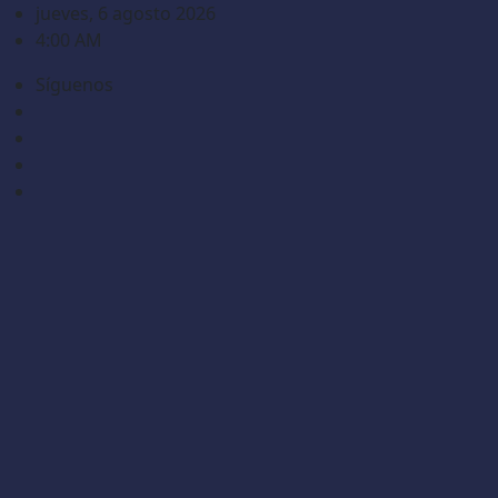
Saltar
jueves, 6 agosto 2026
al
4:00 AM
contenido
Síguenos