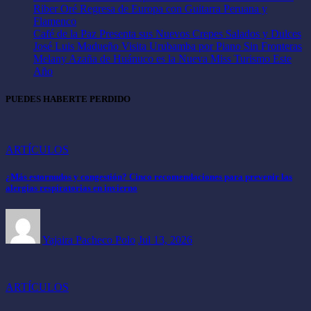
Riber Oré Regresa de Europa con Guitarra Peruana y
Flamenco
Café de la Paz Presenta sus Nuevos Crepes Salados y Dulces
José Luis Madueño Visita Urubamba por Piano Sin Fronteras
Melany Azaña de Huánuco es la Nueva Miss Turismo Este
Año
PUEDES HABERTE PERDIDO
ARTÍCULOS
¿Más estornudos y congestión? Cinco recomendaciones para prevenir las
alergias respiratorias en invierno
Yajaira Pacheco Polo
Jul 13, 2026
ARTÍCULOS