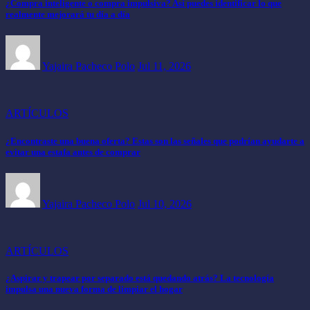
¿Compra inteligente o compra impulsiva? Así puedes identificar lo que
realmente mejorará tu día a día
Yajaira Pacheco Polo
Jul 11, 2026
ARTÍCULOS
¿Encontraste una buena oferta? Estas son las señales que podrían ayudarte a
evitar una estafa antes de comprar
Yajaira Pacheco Polo
Jul 10, 2026
ARTÍCULOS
¿Aspirar y trapear por separado está quedando atrás? La tecnología
impulsa una nueva forma de limpiar el hogar