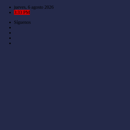
Saltar
jueves, 6 agosto 2026
al
3:33 PM
contenido
Síguenos