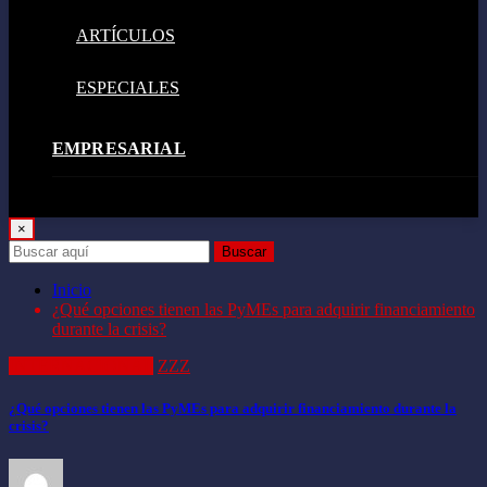
ARTÍCULOS
ESPECIALES
EMPRESARIAL
GASTRONOMÍA
×
Buscar
TECNOLOGÍA
Inicio
¿Qué opciones tienen las PyMEs para adquirir financiamiento
durante la crisis?
VIDEOJUEGOS
INTERNACIONAL
ZZZ
ENTRETENIMIENTO
¿Qué opciones tienen las PyMEs para adquirir financiamiento durante la
crisis?
VIDA Y ESTILO