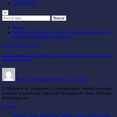
CONTACTO
×
Buscar
Inicio
Sistema de Mensajería de Alerta Temprana de Emergencias
inició envío de mensajes de prueba
ACTUALIDAD
ZZZ
Sistema de Mensajería de Alerta Temprana de Emergencias inició envío de
mensajes de prueba
Agencia de Noticias Orbita
Ago 28, 2020
0
El Ministerio de Transportes y Comunicaciones continúa enviando
mensajes de prueba del Sistema de Mensajería de Alerta Temprana
de Emergencias…
Leer más
Micheille Soifer Revela que También Sufrió Acoso Laboral