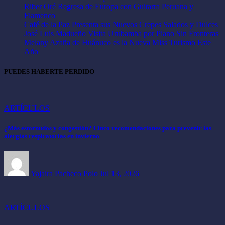
Riber Oré Regresa de Europa con Guitarra Peruana y
Flamenco
Café de la Paz Presenta sus Nuevos Crepes Salados y Dulces
José Luis Madueño Visita Urubamba por Piano Sin Fronteras
Melany Azaña de Huánuco es la Nueva Miss Turismo Este
Año
PUEDES HABERTE PERDIDO
ARTÍCULOS
¿Más estornudos y congestión? Cinco recomendaciones para prevenir las
alergias respiratorias en invierno
Yajaira Pacheco Polo
Jul 13, 2026
ARTÍCULOS