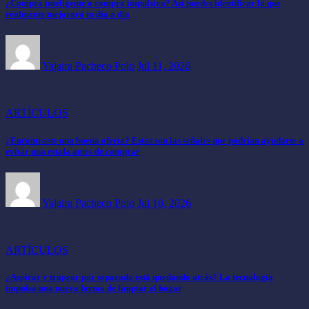
¿Compra inteligente o compra impulsiva? Así puedes identificar lo que
realmente mejorará tu día a día
Yajaira Pacheco Polo
Jul 11, 2026
ARTÍCULOS
¿Encontraste una buena oferta? Estas son las señales que podrían ayudarte a
evitar una estafa antes de comprar
Yajaira Pacheco Polo
Jul 10, 2026
ARTÍCULOS
¿Aspirar y trapear por separado está quedando atrás? La tecnología
impulsa una nueva forma de limpiar el hogar