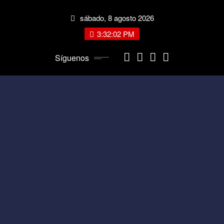
Saltar
sábado, 8 agosto 2026
al
contenido
3:32:03 PM
Síguenos