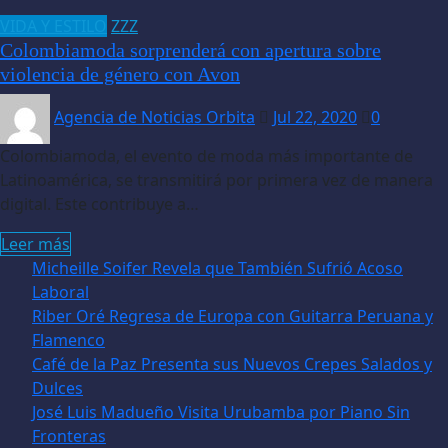
VIDA Y ESTILO
ZZZ
Colombiamoda sorprenderá con apertura sobre
violencia de género con Avon
Agencia de Noticias Orbita
Jul 22, 2020
0
Colombiamoda, el evento de moda más importante de
Latinoamérica, se transmitirá por primera vez de manera
digital. Este contribuye a…
Leer más
Micheille Soifer Revela que También Sufrió Acoso
Laboral
Riber Oré Regresa de Europa con Guitarra Peruana y
Flamenco
Café de la Paz Presenta sus Nuevos Crepes Salados y
Dulces
José Luis Madueño Visita Urubamba por Piano Sin
Fronteras