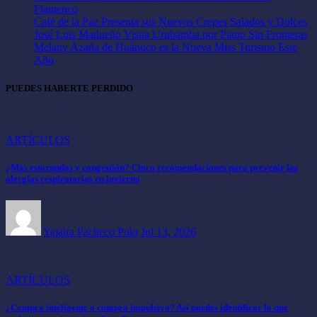
Flamenco
Café de la Paz Presenta sus Nuevos Crepes Salados y Dulces
José Luis Madueño Visita Urubamba por Piano Sin Fronteras
Melany Azaña de Huánuco es la Nueva Miss Turismo Este
Año
PUEDES HABERTE PERDIDO
ARTÍCULOS
¿Más estornudos y congestión? Cinco recomendaciones para prevenir las
alergias respiratorias en invierno
Yajaira Pacheco Polo
Jul 13, 2026
ARTÍCULOS
¿Compra inteligente o compra impulsiva? Así puedes identificar lo que