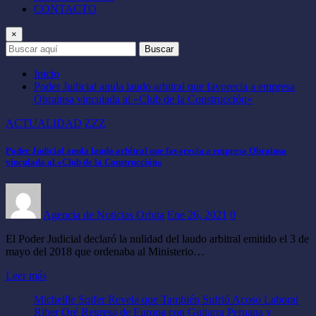
CONTACTO
×
Buscar
Inicio
Poder Judicial anula laudo arbitral que favorecía a empresa
Obrainsa vinculada al «Club de la Construcción»
ACTUALIDAD
ZZZ
Poder Judicial anula laudo arbitral que favorecía a empresa Obrainsa
vinculada al «Club de la Construcción»
Agencia de Noticias Orbita
Ene 26, 2021
0
El Poder Judicial declaró la nulidad del laudo arbitral emitido el 3 de
mayo del 2018 que ordenaba al Ministerio…
Leer más
Micheille Soifer Revela que También Sufrió Acoso Laboral
Riber Oré Regresa de Europa con Guitarra Peruana y