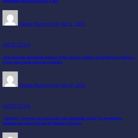
realmente mejorará tu día a día
Yajaira Pacheco Polo
Jul 11, 2026
ARTÍCULOS
¿Encontraste una buena oferta? Estas son las señales que podrían ayudarte a
evitar una estafa antes de comprar
Yajaira Pacheco Polo
Jul 10, 2026
ARTÍCULOS
¿Aspirar y trapear por separado está quedando atrás? La tecnología
impulsa una nueva forma de limpiar el hogar