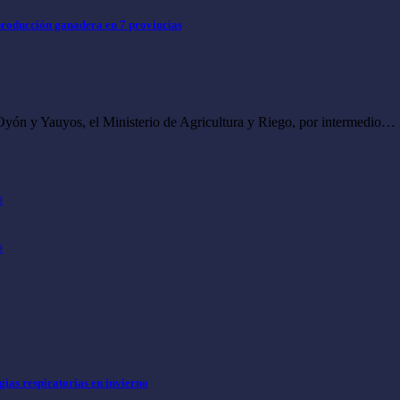
producción ganadera en 7 provincias
Oyón y Yauyos, el Ministerio de Agricultura y Riego, por intermedio…
o
o
ias respiratorias en invierno