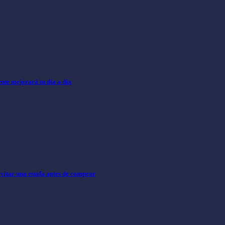
nte mejorará tu día a día
evitar una estafa antes de comprar