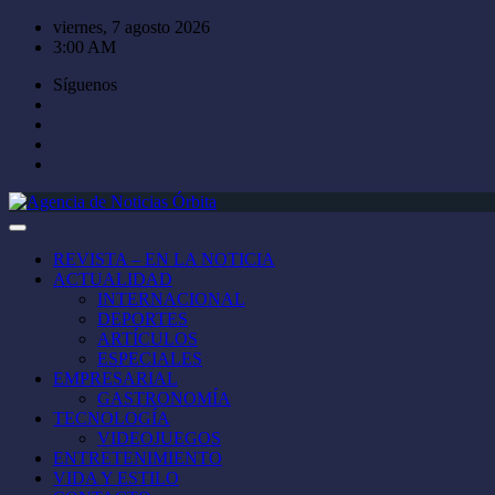
Saltar
viernes, 7 agosto 2026
al
3:00 AM
contenido
Síguenos
REVISTA – EN LA NOTICIA
ACTUALIDAD
INTERNACIONAL
DEPORTES
ARTÍCULOS
ESPECIALES
EMPRESARIAL
GASTRONOMÍA
TECNOLOGÍA
VIDEOJUEGOS
ENTRETENIMIENTO
VIDA Y ESTILO