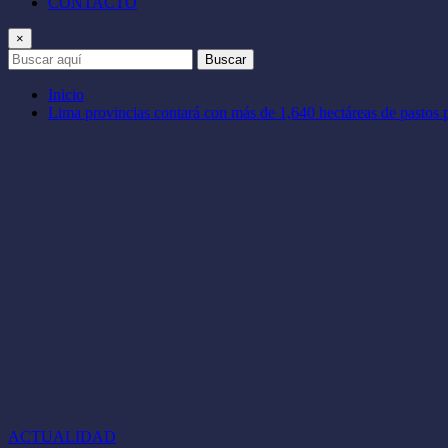
CONTACTO
×
Buscar
Inicio
Lima provincias contará con más de 1,640 hectáreas de pastos 
ACTUALIDAD