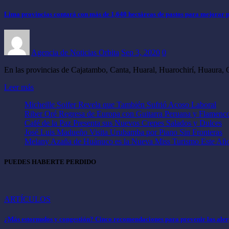
Lima provincias contará con más de 1,640 hectáreas de pastos para mejorar 
Agencia de Noticias Orbita
Sep 3, 2020
0
En las provincias de Cajatambo, Canta, Huaral, Huarochirí, Huaura, 
Leer más
Micheille Soifer Revela que También Sufrió Acoso Laboral
Riber Oré Regresa de Europa con Guitarra Peruana y Flamenc
Café de la Paz Presenta sus Nuevos Crepes Salados y Dulces
José Luis Madueño Visita Urubamba por Piano Sin Fronteras
Melany Azaña de Huánuco es la Nueva Miss Turismo Este Añ
PUEDES HABERTE PERDIDO
ARTÍCULOS
¿Más estornudos y congestión? Cinco recomendaciones para prevenir las alerg