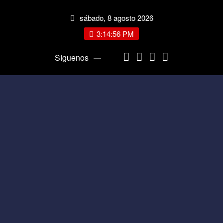
Saltar
sábado, 8 agosto 2026
al
contenido
3:14:56 PM
Síguenos