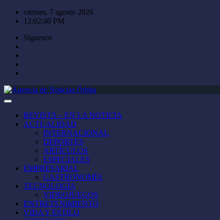
Saltar
viernes, 7 agosto 2026
al
12:02:40 PM
contenido
Síguenos
REVISTA – EN LA NOTICIA
ACTUALIDAD
INTERNACIONAL
DEPORTES
ARTÍCULOS
ESPECIALES
EMPRESARIAL
GASTRONOMÍA
TECNOLOGÍA
VIDEOJUEGOS
ENTRETENIMIENTO
VIDA Y ESTILO