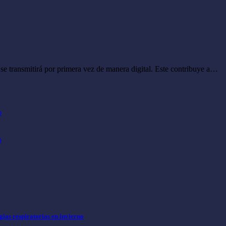
 transmitirá por primera vez de manera digital. Este contribuye a…
o
o
ias respiratorias en invierno