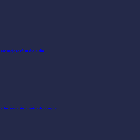
nte mejorará tu día a día
evitar una estafa antes de comprar