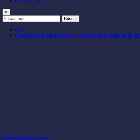
CONTACTO
×
Buscar
Inicio
Colombiamoda sorprenderá con apertura sobre violencia de gé
VIDA Y ESTILO
ZZZ