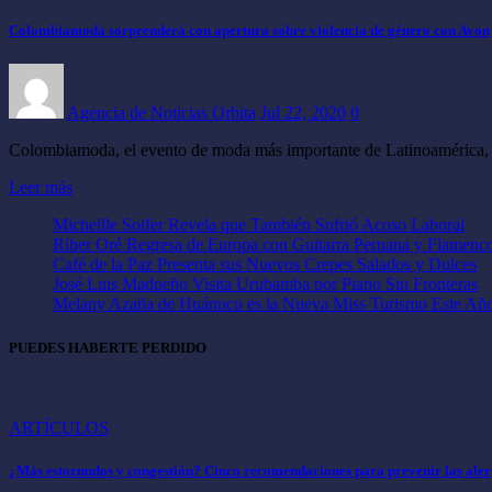
Colombiamoda sorprenderá con apertura sobre violencia de género con Avon
Agencia de Noticias Orbita
Jul 22, 2020
0
Colombiamoda, el evento de moda más importante de Latinoamérica, se
Leer más
Micheille Soifer Revela que También Sufrió Acoso Laboral
Riber Oré Regresa de Europa con Guitarra Peruana y Flamenc
Café de la Paz Presenta sus Nuevos Crepes Salados y Dulces
José Luis Madueño Visita Urubamba por Piano Sin Fronteras
Melany Azaña de Huánuco es la Nueva Miss Turismo Este Añ
PUEDES HABERTE PERDIDO
ARTÍCULOS
¿Más estornudos y congestión? Cinco recomendaciones para prevenir las alerg