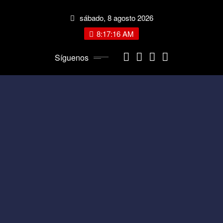
Saltar
sábado, 8 agosto 2026
al
contenido
8:17:16 AM
Síguenos