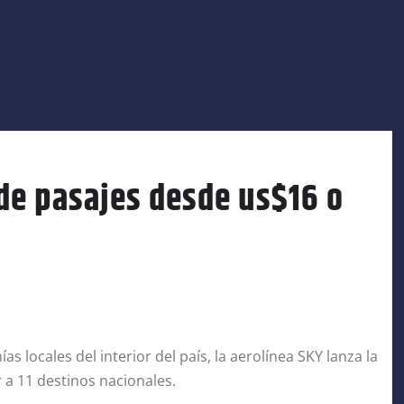
de pasajes desde us$16 o
s locales del interior del país, la aerolínea SKY lanza la
 a 11 destinos nacionales.