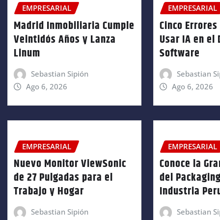
EMPRESARIAL
EMPRESARIAL
Madrid Inmobiliaria Cumple
Cinco Errores 
Veintidós Años y Lanza
Usar IA en el
Linum
Software
Sebastian Sipión
Sebastian Si
Ago 6, 2026
Ago 6, 2026
EMPRESARIAL
EMPRESARIAL
Nuevo Monitor ViewSonic
Conoce la Gra
de 27 Pulgadas para el
del Packaging
Trabajo y Hogar
Industria Pe
Sebastian Sipión
Sebastian Si