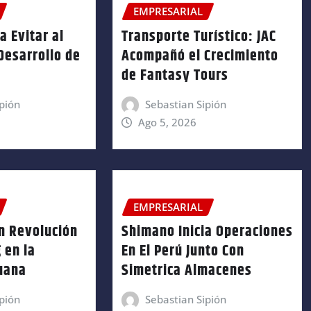
EMPRESARIAL
a Evitar al
Transporte Turístico: JAC
 Desarrollo de
Acompañó el Crecimiento
de Fantasy Tours
pión
Sebastian Sipión
Ago 5, 2026
EMPRESARIAL
n Revolución
Shimano Inicia Operaciones
 en la
En El Perú Junto Con
ruana
Simetrica Almacenes
pión
Sebastian Sipión