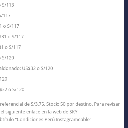
o S/113
S/117
1 o S/117
$31 o S/117
31 o S/117
o S/120
Maldonado: US$32 o S/120
/120
$32 o S/120
referencial de S/3.75. Stock: 50 por destino. Para revisar
 el siguiente enlace en la web de SKY
btítulo “Condiciones Perú Instagrameable”.