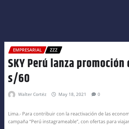
EMPRESARIAL
ZZZ
SKY Perú lanza promoción 
s/60
Walter Cortéz
May 18, 2021
0
Lima.- Para contribuir con la reactivación de las economía
campaña “Perú instagrameable”, con ofertas para viajar