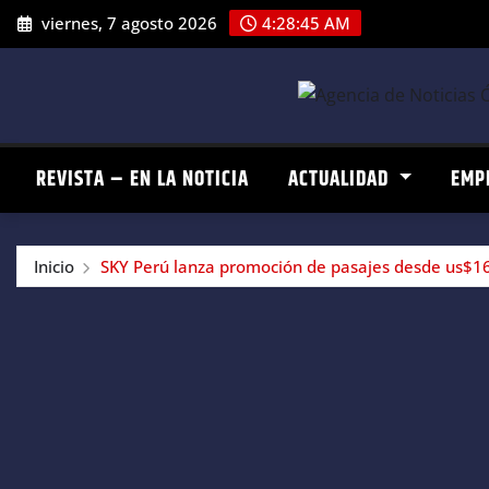
Saltar
viernes, 7 agosto 2026
4:28:45 AM
al
contenido
REVISTA – EN LA NOTICIA
ACTUALIDAD
EMP
Inicio
SKY Perú lanza promoción de pasajes desde us$16