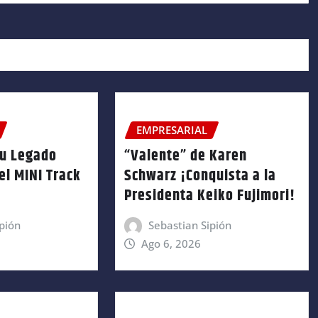
EMPRESARIAL
su Legado
“Valente” de Karen
el MINI Track
Schwarz ¡Conquista a la
Presidenta Keiko Fujimori!
pión
Sebastian Sipión
Ago 6, 2026