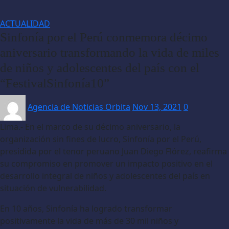
ACTUALIDAD
Sinfonía por el Perú conmemora décimo
aniversario transformando la vida de miles
de niños y adolescentes del país con el
“FestivalSinfonía10”
Agencia de Noticias Orbita
Nov 13, 2021
0
Lima.- En el marco de su décimo aniversario, la
organización sin fines de lucro, Sinfonía por el Perú,
presidida por el tenor peruano Juan Diego Flórez, reafirma
su compromiso en promover un impacto positivo en el
desarrollo integral de niños y adolescentes del país en
situación de vulnerabilidad.
En 10 años, Sinfonía ha logrado transformar
positivamente la vida de más de 30 mil niños y