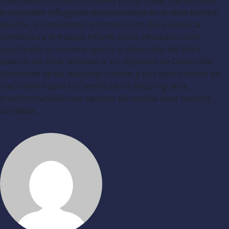
trascienden influyendo positivamente en el seno familiar
de ellos, promoviendo la disminución de la violencia
doméstica y el trabajo infantil. Estos resultados han
significado un enorme aporte al desarrollo del Perú,
además de estar alineado a los Objetivos de Desarrollo
Sostenible de las Naciones Unidas, y una oportunidad de
crecimiento para los beneficiarios del programa,
transformándolos en agentes de cambio para nuestra
sociedad.