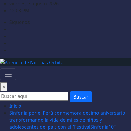
Saltar
viernes, 7 agosto 2026
al
12:03 PM
contenido
Síguenos
×
Buscar
Inicio
Sinfonía por el Perú conmemora décimo aniversario
transformando la vida de miles de niños y
adolescentes del país con el “FestivalSinfonía10”