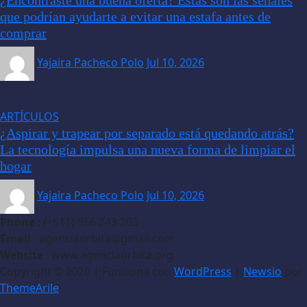
que podrían ayudarte a evitar una estafa antes de
comprar
Yajaira Pacheco Polo
Jul 10, 2026
ARTÍCULOS
¿Aspirar y trapear por separado está quedando atrás?
La tecnología impulsa una nueva forma de limpiar el
hogar
Yajaira Pacheco Polo
Jul 10, 2026
Phone
: (+511) 956 243 203
Email
: agenciaorbita@gmail.com
Website
: www.agenciaorbita.org
Copyright © 2026 | Funciona con
WordPress
|
Newsio
por
ThemeArile