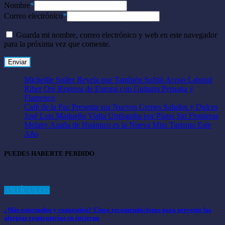
Nombre
*
Correo electrónico
*
Guarda mi nombre, correo electrónico y web en este navegador
para la próxima vez que comente.
Micheille Soifer Revela que También Sufrió Acoso Laboral
Riber Oré Regresa de Europa con Guitarra Peruana y
Flamenco
Café de la Paz Presenta sus Nuevos Crepes Salados y Dulces
José Luis Madueño Visita Urubamba por Piano Sin Fronteras
Melany Azaña de Huánuco es la Nueva Miss Turismo Este
Año
PUEDES HABERTE PERDIDO
ARTÍCULOS
¿Más estornudos y congestión? Cinco recomendaciones para prevenir las
alergias respiratorias en invierno