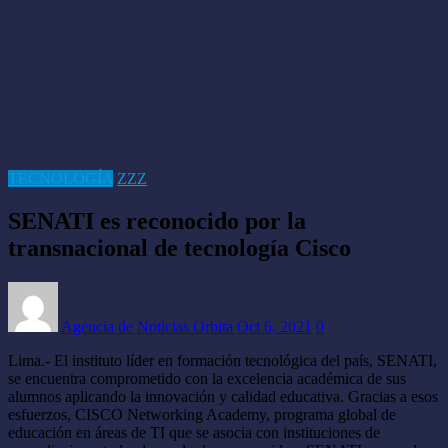
TECNOLOGÍA
ZZZ
SENATI es reconocido por la
transnacional de tecnología Cisco
Agencia de Noticias Orbita
Oct 6, 2021
0
Lima.- El instituto líder en formación tecnológica del país, SENATI,
se encuentra comprometido con la excelencia académica de sus
alumnos aplicando la innovación y calidad educativa. Gracias a esos
esfuerzos, CISCO Networking Academy, programa global de
educación en áreas de TI que se asocia con instituciones de