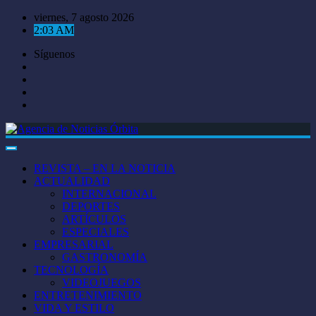
Saltar
viernes, 7 agosto 2026
al
2:03 AM
contenido
Síguenos
REVISTA – EN LA NOTICIA
ACTUALIDAD
INTERNACIONAL
DEPORTES
ARTÍCULOS
ESPECIALES
EMPRESARIAL
GASTRONOMÍA
TECNOLOGÍA
VIDEOJUEGOS
ENTRETENIMIENTO
VIDA Y ESTILO