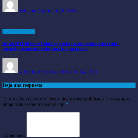
Sebastian Sipión
Jul 28, 2026
TECNOLOGÍA
Infinix HOT 60 Pro+: Unboxing y primeras impresiones del celular
ultradelgado que quiere dominar la gama media
Agencia de Noticias Orbita
Jul 24, 2026
Deja una respuesta
Tu dirección de correo electrónico no será publicada.
Los campos
obligatorios están marcados con
*
Comentario