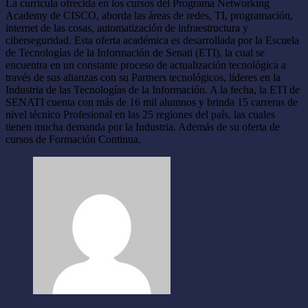
La curricula ofrecida en los cursos del Programa Networking
Academy de CISCO, aborda las áreas de redes, TI, programación,
internet de las cosas, automatización de infraestructura y
ciberseguridad. Esta oferta académica es desarrollada por la Escuela
de Tecnologías de la Información de Senati (ETI), la cual se
encuentra en un constante proceso de actualización tecnológica a
través de sus alianzas con su Partners tecnológicos, líderes en la
Industria de las Tecnologías de la Información. A la fecha, la ETI de
SENATI cuenta con más de 16 mil alumnos y brinda 15 carreras de
nivel técnico Profesional en las 25 regiones del país, las cuales
tienen mucha demanda por la Industria. Además de su oferta de
cursos de Formación Continua.