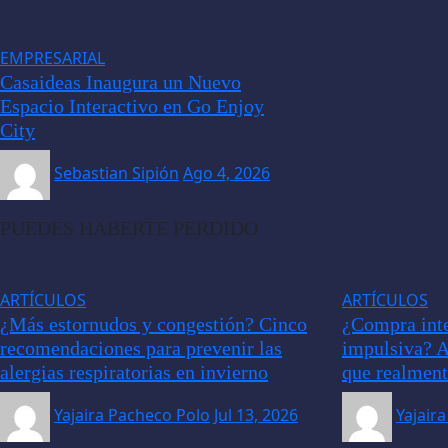
EMPRESARIAL
Casaideas Inaugura un Nuevo
Espacio Interactivo en Go Enjoy
City
Sebastian Sipión
Ago 4, 2026
PUEDES HABERTE PERDIDO
ARTÍCULOS
ARTÍCULOS
¿Más estornudos y congestión? Cinco
¿Compra inte
recomendaciones para prevenir las
impulsiva? A
alergias respiratorias en invierno
que realment
Yajaira Pacheco Polo
Jul 13, 2026
Yajair