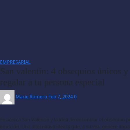
EMPRESARIAL
San valentín: 4 obsequios únicos y
regalar a tu persona especial
Marie Romero
Feb 7, 2024
0
Se acerca San Valentín y la idea de encontrar el obsequio 
emoción. Una alternativa ideal y que, a su vez, genere impa