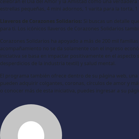
celebran el Día del Amor y la Amistad como una verdadera f
estrellas pequeñas, 4 mini adornos, 1 varita para la torta, 
Llaveros de Corazones Solidarios:
Si buscas un detalle que 
para ti. Los icónicos llaveros de Corazones Solidarios tamb
Corazones Solidarios ha apoyado a más de 200 mil familias 
acompañamiento no se da solamente con el ingreso económ
iniciativa se basa en impactar positivamente en el aspecto s
desperdicios de la industria textil) y salud mental.
El programa también ofrece dentro de su página web, una l
pueden adquirir colgantes, coronas, círculos de amor y má
o conocer más de esta iniciativa, puedes ingresar a su pág