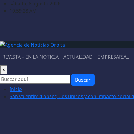
Saltar
sábado, 8 agosto 2026
al
10:59:29 AM
contenido
REVISTA – EN LA NOTICIA
ACTUALIDAD
EMPRESARIAL
×
Buscar
Inicio
San valentín: 4 obsequios únicos y con impacto social 