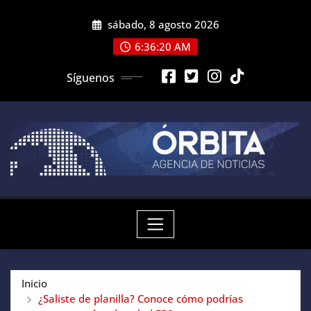
Saltar
sábado, 8 agosto 2026
al
contenido
6:36:21 AM
Síguenos
Inicio
¿Saliste de planilla? Conoce cómo podrías