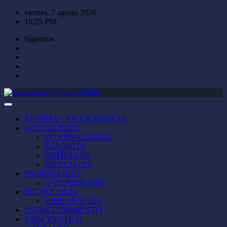
Saltar
viernes, 7 agosto 2026
al
10:25 PM
contenido
Síguenos
REVISTA – EN LA NOTICIA
ACTUALIDAD
INTERNACIONAL
DEPORTES
ARTÍCULOS
ESPECIALES
EMPRESARIAL
GASTRONOMÍA
TECNOLOGÍA
VIDEOJUEGOS
ENTRETENIMIENTO
VIDA Y ESTILO