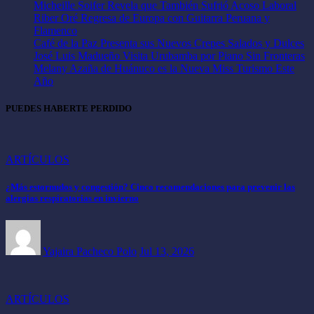
Micheille Soifer Revela que También Sufrió Acoso Laboral
Riber Oré Regresa de Europa con Guitarra Peruana y
Flamenco
Café de la Paz Presenta sus Nuevos Crepes Salados y Dulces
José Luis Madueño Visita Urubamba por Piano Sin Fronteras
Melany Azaña de Huánuco es la Nueva Miss Turismo Este
Año
PUEDES HABERTE PERDIDO
ARTÍCULOS
¿Más estornudos y congestión? Cinco recomendaciones para prevenir las
alergias respiratorias en invierno
Yajaira Pacheco Polo
Jul 13, 2026
ARTÍCULOS