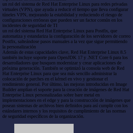
un rol del sistema de Red Hat Enterprise Linux para redes privadas
virtuales (VPN), que ayuda a reducir el tiempo que lleva configurar
túneles VPN, mejorando la estabilidad y reduciendo el riesgo de
configuraciones erróneas que pueden ser un factor común en los
incidentes de seguridad de TI
un rol del sistema Red Hat Enterprise Linux para Postfix, que
automatiza y estandariza la configuración de los servidores de correo
Postfix, salteándose pasos manuales a la vez que sigue permitiendo
la personalización
Además de estas capacidades clave, Red Hat Enterprise Linux 8.5
también incluye soporte para OpenJDK 17 y .NET Core 6 para los
desarrolladores que busquen modernizar y crear aplicaciones de
próxima generación. También se optimizó la consola web de Red
Hat Enterprise Linux para que sea más sencillo administrar la
colocación de parches en el kérnel en vivo y gestionar el
rendimiento general. Por último, las mejoras introducidas en Image
Builder amplían el soporte para la creación de imágenes de Red Hat
Enterprise Linux personalizadas sobre bare metal en
implementaciones en el edge y para la construcción de imágenes que
posean sistemas de archivos bien definidos para así cumplir con los
estándares internos y los requisitos de cumplimiento de las normas
de seguridad específicos de la organización.