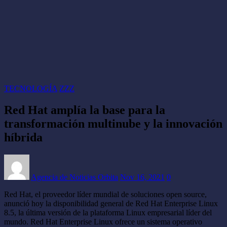
TECNOLOGÍA
ZZZ
Red Hat amplía la base para la
transformación multinube y la innovación
híbrida
Agencia de Noticias Orbita
Nov 16, 2021
0
Red Hat, el proveedor líder mundial de soluciones open source,
anunció hoy la disponibilidad general de Red Hat Enterprise Linux
8.5, la última versión de la plataforma Linux empresarial líder del
mundo. Red Hat Enterprise Linux ofrece un sistema operativo