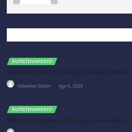
RELATED STORY
ENTRETENIMIENTO
Micheille Soifer Revela que También Sufrió
Sebastian Sipión
Ago 6, 2026
ENTRETENIMIENTO
Riber Oré Regresa de Europa con Guitarra