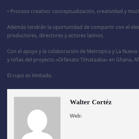
• Proceso creativo: conceptualización, creatividad y mu
Además tendrán la oportunidad de compartir con el ele
productores, directores y actores latinos.
Con el apoyo y la colaboración de Metropica y La Nueva 
y niñas del proyecto «Orfanato Timataaba» en Ghana, Af
El cupo es limitado.
Walter Cortéz
Web: