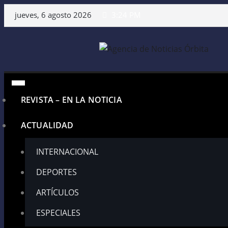
Saltar
jueves, 6 agosto 2026
3:24 PM
al
contenido
REVISTA – EN LA NOTICIA
ACTUALIDAD
INTERNACIONAL
DEPORTES
ARTÍCULOS
ESPECIALES