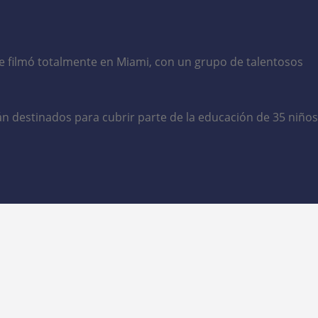
 filmó totalmente en Miami, con un grupo de talentosos
án destinados para cubrir parte de la educación de 35 niños