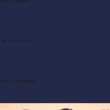
sical «Annie»
en el Iris Fest
erto Inolvidable