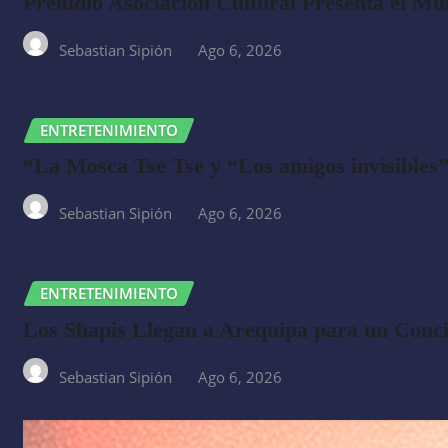
Preludio Asociación Cultural Presenta el Mu
Sebastian Sipión
Ago 6, 2026
ENTRETENIMIENTO
“La Mosca Tse Tse y “Los amigos invisibles” 
Sebastian Sipión
Ago 6, 2026
ENTRETENIMIENTO
Los Shapis Llegan a Arequipa para un Conci
Sebastian Sipión
Ago 6, 2026