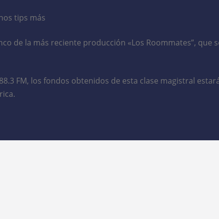
chos tips más
nco de la más reciente producción «Los Roommates”, que se
88.3 FM, los fondos obtenidos de esta clase magistral estar
rica.