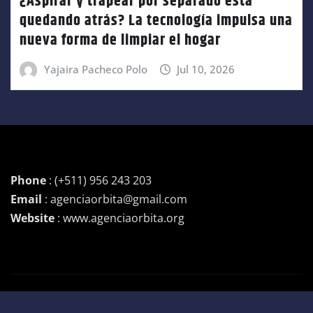
¿Aspirar y trapear por separado está
quedando atrás? La tecnología impulsa una
nueva forma de limpiar el hogar
Yajaira Pacheco Polo
Jul 10, 2026
Phone
: (+511) 956 243 203
Email
: agenciaorbita@gmail.com
Website
: www.agenciaorbita.org
Copyright © 2026 | Funciona con
WordPress
|
Newsio