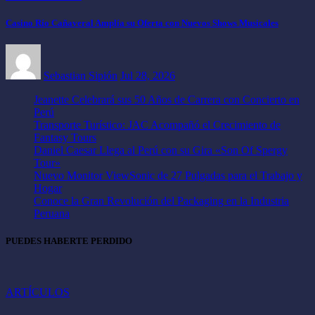
Casino Río Cañaveral Amplía su Oferta con Nuevos Shows Musicales
Sebastian Sipión
Jul 28, 2026
Jeanette Celebrará sus 50 Años de Carrera con Concierto en
Perú
Transporte Turístico: JAC Acompañó el Crecimiento de
Fantasy Tours
Daniel Caesar Llega al Perú con su Gira «Son Of Spergy
Tour»
Nuevo Monitor ViewSonic de 27 Pulgadas para el Trabajo y
Hogar
Conoce la Gran Revolución del Packaging en la Industria
Peruana
PUEDES HABERTE PERDIDO
ARTÍCULOS