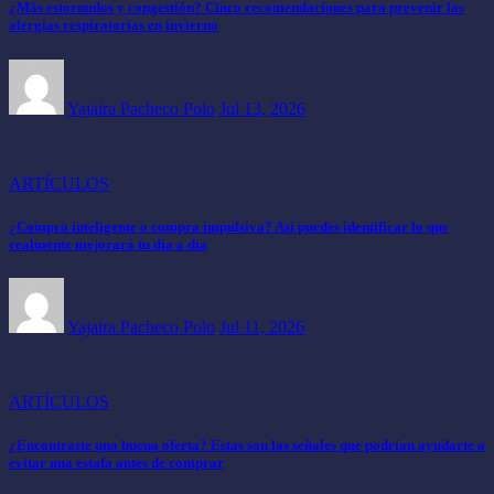
¿Más estornudos y congestión? Cinco recomendaciones para prevenir las
alergias respiratorias en invierno
Yajaira Pacheco Polo
Jul 13, 2026
ARTÍCULOS
¿Compra inteligente o compra impulsiva? Así puedes identificar lo que
realmente mejorará tu día a día
Yajaira Pacheco Polo
Jul 11, 2026
ARTÍCULOS
¿Encontraste una buena oferta? Estas son las señales que podrían ayudarte a
evitar una estafa antes de comprar