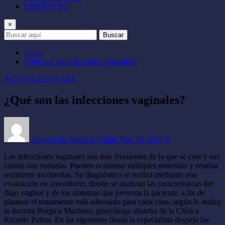
CONTACTO
×
Buscar
Inicio
¿Qué son las infecciones vaginales?
ACTUALIDAD
ZZZ
¿Qué son las infecciones vaginales?
Agencia de Noticias Orbita
Nov 19, 2021
0
Las infecciones vaginales son más frecuentes de lo que se cree y sus
causas son variadas. Pueden ocasionar múltiples molestias y resultar
realmente incómodas. Su diagnóstico se realiza mediante una
evaluación en consultorio, donde se analizan las características del
flujo vaginal y de los síntomas que presenta la paciente, a fin de
plantear el tratamiento más adecuado para cada caso, según lo indica
la doctora Bergica Martinez, ginecóloga obstetra de la Clínica
Ricardo Palma. En las siguientes líneas la especialista despeja las