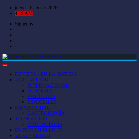
Saltar
jueves, 6 agosto 2026
al
4:19 AM
contenido
Síguenos
REVISTA – EN LA NOTICIA
ACTUALIDAD
INTERNACIONAL
DEPORTES
ARTÍCULOS
ESPECIALES
EMPRESARIAL
GASTRONOMÍA
TECNOLOGÍA
VIDEOJUEGOS
ENTRETENIMIENTO
VIDA Y ESTILO