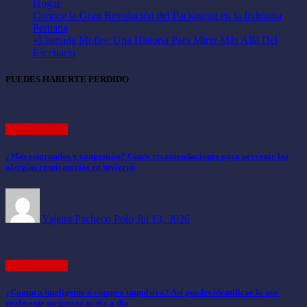
Hogar
Conoce la Gran Revolución del Packaging en la Industria
Peruana
«Llamada Mofa»: Una Historia Para Mirar Más Allá Del
Escenario
PUEDES HABERTE PERDIDO
ARTÍCULOS
¿Más estornudos y congestión? Cinco recomendaciones para prevenir las
alergias respiratorias en invierno
Yajaira Pacheco Polo
Jul 13, 2026
ARTÍCULOS
¿Compra inteligente o compra impulsiva? Así puedes identificar lo que
realmente mejorará tu día a día