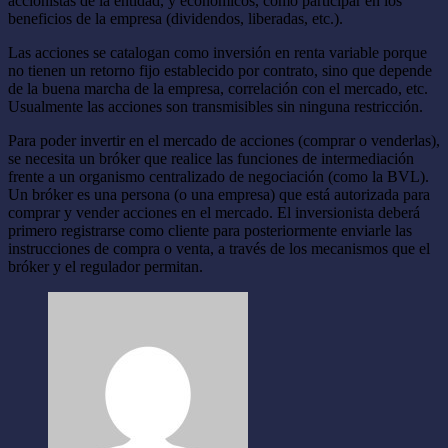
accionistas de la entidad, y económicos, como participar en los
beneficios de la empresa (dividendos, liberadas, etc.).
Las acciones se catalogan como inversión en renta variable porque
no tienen un retorno fijo establecido por contrato, sino que depende
de la buena marcha de la empresa, correlación con el mercado, etc.
Usualmente las acciones son transmisibles sin ninguna restricción.
Para poder invertir en el mercado de acciones (comprar o venderlas),
se necesita un bróker que realice las funciones de intermediación
frente a un organismo centralizado de negociación (como la BVL).
Un bróker es una persona (o una empresa) que está autorizada para
comprar y vender acciones en el mercado. El inversionista deberá
primero registrarse como cliente para posteriormente enviarle las
instrucciones de compra o venta, a través de los mecanismos que el
bróker y el regulador permitan.