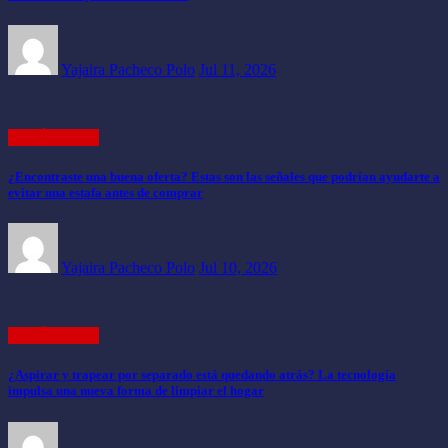
Yajaira Pacheco Polo
Jul 11, 2026
ARTÍCULOS
¿Encontraste una buena oferta? Estas son las señales que podrían ayudarte a
evitar una estafa antes de comprar
Yajaira Pacheco Polo
Jul 10, 2026
ARTÍCULOS
¿Aspirar y trapear por separado está quedando atrás? La tecnología
impulsa una nueva forma de limpiar el hogar