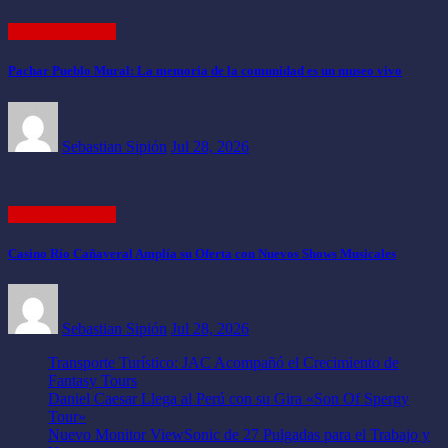
ACTUALIDAD
Pachar Pueblo Mural: La memoria de la comunidad es un museo vivo
Sebastian Sipión
Jul 28, 2026
ACTUALIDAD
Casino Río Cañaveral Amplía su Oferta con Nuevos Shows Musicales
Sebastian Sipión
Jul 28, 2026
Transporte Turístico: JAC Acompañó el Crecimiento de
Fantasy Tours
Daniel Caesar Llega al Perú con su Gira «Son Of Spergy
Tour»
Nuevo Monitor ViewSonic de 27 Pulgadas para el Trabajo y