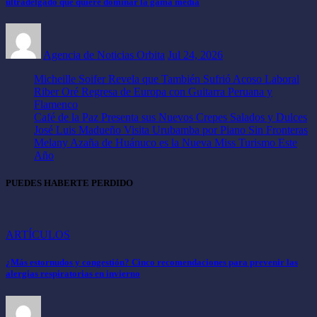
ultradelgado que quiere dominar la gama media
Agencia de Noticias Orbita
Jul 24, 2026
Micheille Soifer Revela que También Sufrió Acoso Laboral
Riber Oré Regresa de Europa con Guitarra Peruana y
Flamenco
Café de la Paz Presenta sus Nuevos Crepes Salados y Dulces
José Luis Madueño Visita Urubamba por Piano Sin Fronteras
Melany Azaña de Huánuco es la Nueva Miss Turismo Este
Año
PUEDES HABERTE PERDIDO
ARTÍCULOS
¿Más estornudos y congestión? Cinco recomendaciones para prevenir las
alergias respiratorias en invierno