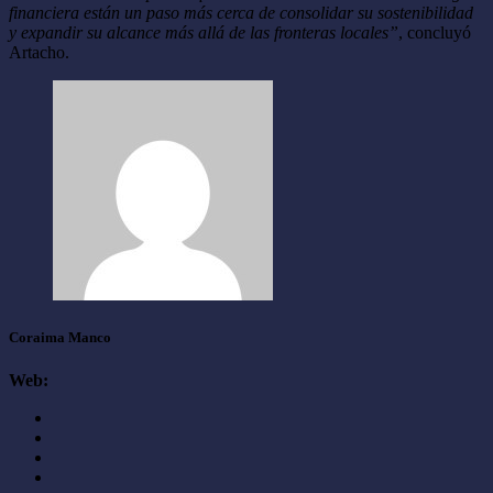
financiera están un paso más cerca de consolidar su sostenibilidad
y expandir su alcance más allá de las fronteras locales”
, concluyó
Artacho.
Coraima Manco
Web: