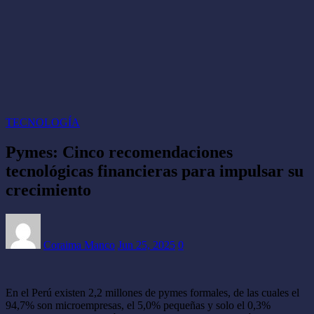
TECNOLOGÍA
Pymes: Cinco recomendaciones
tecnológicas financieras para impulsar su
crecimiento
Coraima Manco
Jun 25, 2025
0
En el Perú existen 2,2 millones de pymes formales, de las cuales el
94,7% son microempresas, el 5,0% pequeñas y solo el 0,3%