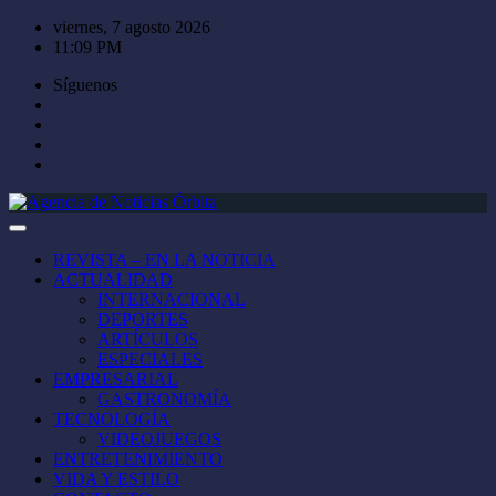
Saltar
viernes, 7 agosto 2026
al
11:09 PM
contenido
Síguenos
REVISTA – EN LA NOTICIA
ACTUALIDAD
INTERNACIONAL
DEPORTES
ARTÍCULOS
ESPECIALES
EMPRESARIAL
GASTRONOMÍA
TECNOLOGÍA
VIDEOJUEGOS
ENTRETENIMIENTO
VIDA Y ESTILO