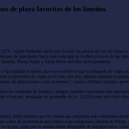
os de playa favoritos de los limeños
 33°C, según Senhami, razón por la cual, las playas del sur de Lima se 
 volumen de solicitudes hacia esta zona que se reciben a través de las p
 Bartolo, Punta Negra y Santa María del Mar, principalmente.
 y las familias lo saben, por eso se observa que la demanda de viajes s
s el promedio de viajes en el resto del año; además notamos la prefer
or medio de aplicaciones como la nuestra”, explica Delfina Orlando, g
 puntos en compañía de familia y amigos, también representa una oportun
nte el verano, arrojando un promedio de S/. 3,520 al mes por cinco días
livery, DiDi informa que en verano las categorías más solicitadas dentro
un orden de preferencia que coloca a las categorías Chicken & Wings,
 en la app, tanto por la amplia oferta disponible de preparaciones, como