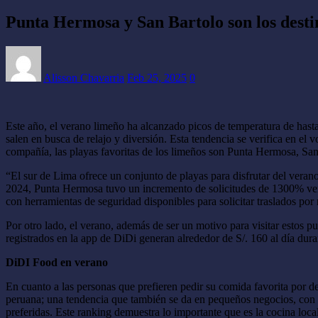
Punta Hermosa y San Bartolo son los destin
Alisson Chavarria
Feb 25, 2025
0
Este año, el verano limeño ha alcanzado picos de temperatura de hasta
salen en busca de relajo y diversión. Esta tendencia se verifica en el
compañía, las playas favoritas de los limeños son Punta Hermosa, San
“El sur de Lima ofrece un conjunto de playas para disfrutar del verano
2024, Punta Hermosa tuvo un incremento de solicitudes de 1300% versu
con herramientas de seguridad disponibles para solicitar traslados p
Por otro lado, el verano, además de ser un motivo para visitar estos
registrados en la app de DiDi generan alrededor de S/. 160 al día dura
DiDI Food en verano
En cuanto a las personas que prefieren pedir su comida favorita por de
peruana; una tendencia que también se da en pequeños negocios, con 
preferidas. Este ranking demuestra lo importante que es la cocina local