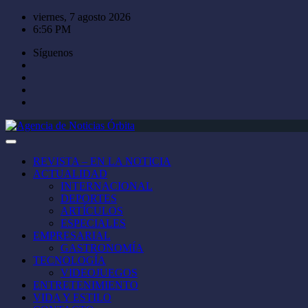
Saltar
viernes, 7 agosto 2026
al
6:56 PM
contenido
Síguenos
REVISTA – EN LA NOTICIA
ACTUALIDAD
INTERNACIONAL
DEPORTES
ARTÍCULOS
ESPECIALES
EMPRESARIAL
GASTRONOMÍA
TECNOLOGÍA
VIDEOJUEGOS
ENTRETENIMIENTO
VIDA Y ESTILO