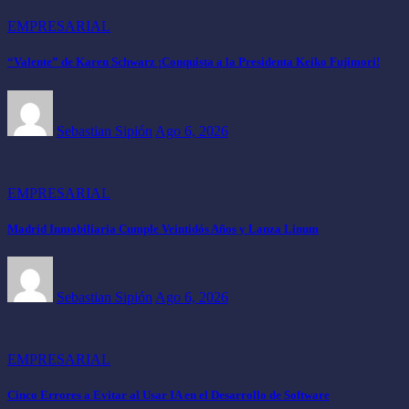
EMPRESARIAL
“Valente” de Karen Schwarz ¡Conquista a la Presidenta Keiko Fujimori!
Sebastian Sipión
Ago 6, 2026
EMPRESARIAL
Madrid Inmobiliaria Cumple Veintidós Años y Lanza Linum
Sebastian Sipión
Ago 6, 2026
EMPRESARIAL
Cinco Errores a Evitar al Usar IA en el Desarrollo de Software