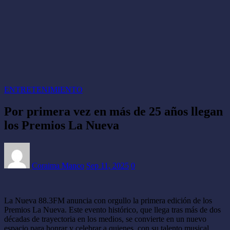
ENTRETENIMIENTO
Por primera vez en más de 25 años llegan
los Premios La Nueva
Coraima Manco
Sep 11, 2025
0
La Nueva 88.3FM anuncia con orgullo la primera edición de los
Premios La Nueva. Este evento histórico, que llega tras más de dos
décadas de trayectoria en los medios, se convierte en un nuevo
espacio para honrar y celebrar a quienes, con su talento musical,