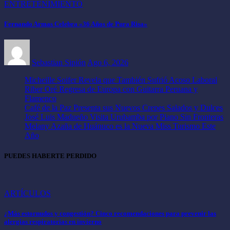
ENTRETENIMIENTO
Fernando Armas Celebra «36 Años de Pura Risa»
Sebastian Sipión
Ago 6, 2026
Micheille Soifer Revela que También Sufrió Acoso Laboral
Riber Oré Regresa de Europa con Guitarra Peruana y
Flamenco
Café de la Paz Presenta sus Nuevos Crepes Salados y Dulces
José Luis Madueño Visita Urubamba por Piano Sin Fronteras
Melany Azaña de Huánuco es la Nueva Miss Turismo Este
Año
PUEDES HABERTE PERDIDO
ARTÍCULOS
¿Más estornudos y congestión? Cinco recomendaciones para prevenir las
alergias respiratorias en invierno