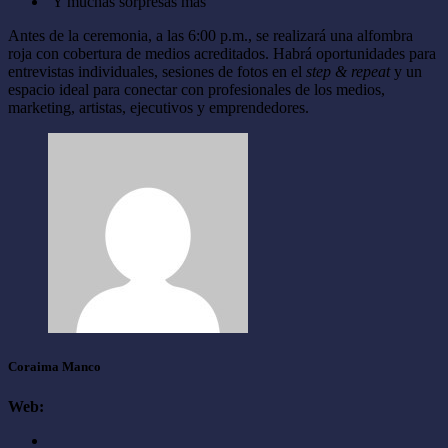
Y muchas sorpresas más
Antes de la ceremonia, a las 6:00 p.m., se realizará una alfombra
roja con cobertura de medios acreditados. Habrá oportunidades para
entrevistas individuales, sesiones de fotos en el
step & repeat
y un
espacio ideal para conectar con profesionales de los medios,
marketing, artistas, ejecutivos y emprendedores.
Coraima Manco
Web: