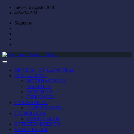
Saltar
jueves, 6 agosto 2026
al
4:24:34 AM
contenido
Síguenos
REVISTA – EN LA NOTICIA
ACTUALIDAD
INTERNACIONAL
DEPORTES
ARTÍCULOS
ESPECIALES
EMPRESARIAL
GASTRONOMÍA
TECNOLOGÍA
VIDEOJUEGOS
ENTRETENIMIENTO
VIDA Y ESTILO