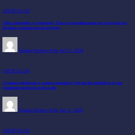
ARTÍCULOS
¿Más estornudos y congestión? Cinco recomendaciones para prevenir las
alergias respiratorias en invierno
Yajaira Pacheco Polo
Jul 13, 2026
ARTÍCULOS
¿Compra inteligente o compra impulsiva? Así puedes identificar lo que
realmente mejorará tu día a día
Yajaira Pacheco Polo
Jul 11, 2026
ARTÍCULOS