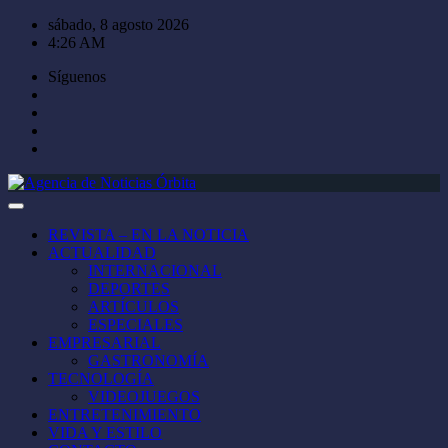
Saltar
sábado, 8 agosto 2026
al
4:26 AM
contenido
Síguenos
REVISTA – EN LA NOTICIA
ACTUALIDAD
INTERNACIONAL
DEPORTES
ARTÍCULOS
ESPECIALES
EMPRESARIAL
GASTRONOMÍA
TECNOLOGÍA
VIDEOJUEGOS
ENTRETENIMIENTO
VIDA Y ESTILO