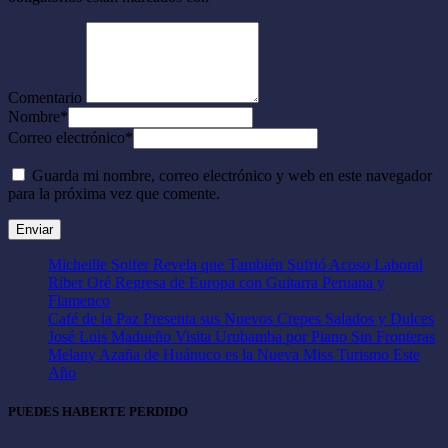
Comentario
Nombre
*
Correo electrónico
*
Guarda mi nombre, correo electrónico y web en este navegador
para la próxima vez que comente.
Micheille Soifer Revela que También Sufrió Acoso Laboral
Riber Oré Regresa de Europa con Guitarra Peruana y
Flamenco
Café de la Paz Presenta sus Nuevos Crepes Salados y Dulces
José Luis Madueño Visita Urubamba por Piano Sin Fronteras
Melany Azaña de Huánuco es la Nueva Miss Turismo Este
Año
PUEDES HABERTE PERDIDO