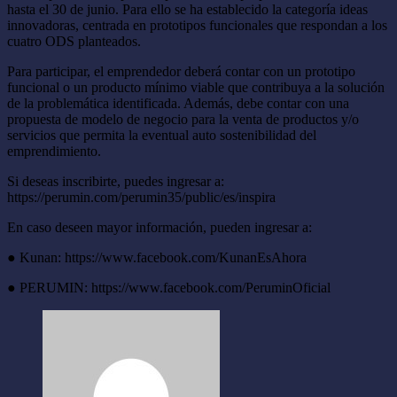
hasta el 30 de junio. Para ello se ha establecido la categoría ideas
innovadoras, centrada en prototipos funcionales que respondan a los
cuatro ODS planteados.
Para participar, el emprendedor deberá contar con un prototipo
funcional o un producto mínimo viable que contribuya a la solución
de la problemática identificada. Además, debe contar con una
propuesta de modelo de negocio para la venta de productos y/o
servicios que permita la eventual auto sostenibilidad del
emprendimiento.
Si deseas inscribirte, puedes ingresar a:
https://perumin.com/perumin35/public/es/inspira
En caso deseen mayor información, pueden ingresar a:
● Kunan: https://www.facebook.com/KunanEsAhora
● PERUMIN: https://www.facebook.com/PeruminOficial