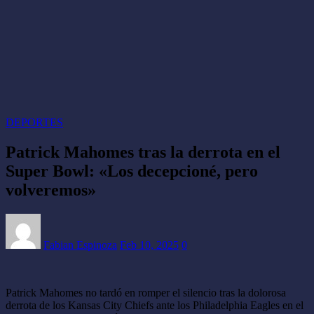
DEPORTES
Patrick Mahomes tras la derrota en el
Super Bowl: «Los decepcioné, pero
volveremos»
Fabian Espinoza
Feb 10, 2025
0
Patrick Mahomes no tardó en romper el silencio tras la dolorosa
derrota de los Kansas City Chiefs ante los Philadelphia Eagles en el