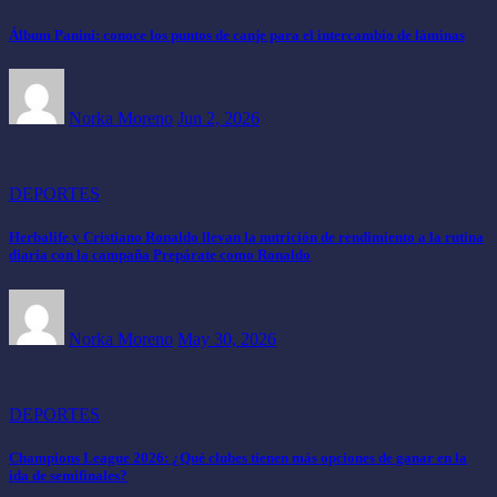
Álbum Panini: conoce los puntos de canje para el intercambio de láminas
Norka Moreno
Jun 2, 2026
DEPORTES
Herbalife y Cristiano Ronaldo llevan la nutrición de rendimiento a la rutina
diaria con la campaña Prepárate como Ronaldo
Norka Moreno
May 30, 2026
DEPORTES
Champions League 2026: ¿Qué clubes tienen más opciones de ganar en la
ida de semifinales?