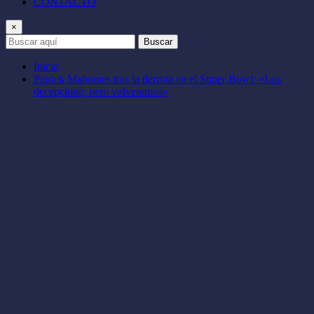
CONTACTO
×
Buscar
Inicio
Patrick Mahomes tras la derrota en el Super Bowl: «Los
decepcioné, pero volveremos»