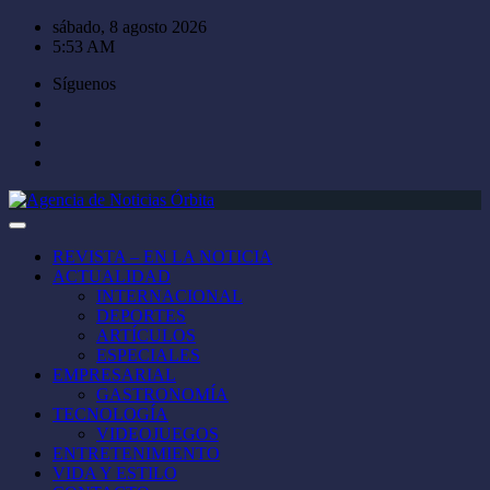
Saltar
sábado, 8 agosto 2026
al
5:53 AM
contenido
Síguenos
REVISTA – EN LA NOTICIA
ACTUALIDAD
INTERNACIONAL
DEPORTES
ARTÍCULOS
ESPECIALES
EMPRESARIAL
GASTRONOMÍA
TECNOLOGÍA
VIDEOJUEGOS
ENTRETENIMIENTO
VIDA Y ESTILO