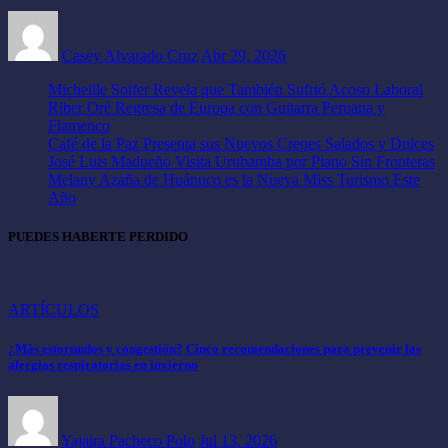
Casey Alvarado Cruz
Abr 29, 2026
Micheille Soifer Revela que También Sufrió Acoso Laboral
Riber Oré Regresa de Europa con Guitarra Peruana y
Flamenco
Café de la Paz Presenta sus Nuevos Crepes Salados y Dulces
José Luis Madueño Visita Urubamba por Piano Sin Fronteras
Melany Azaña de Huánuco es la Nueva Miss Turismo Este
Año
PUEDES HABERTE PERDIDO
ARTÍCULOS
¿Más estornudos y congestión? Cinco recomendaciones para prevenir las
alergias respiratorias en invierno
Yajaira Pacheco Polo
Jul 13, 2026