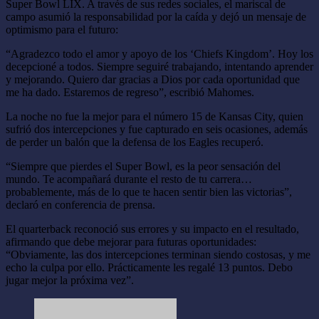
Super Bowl LIX. A través de sus redes sociales, el mariscal de
campo asumió la responsabilidad por la caída y dejó un mensaje de
optimismo para el futuro:
“Agradezco todo el amor y apoyo de los ‘Chiefs Kingdom’. Hoy los
decepcioné a todos. Siempre seguiré trabajando, intentando aprender
y mejorando. Quiero dar gracias a Dios por cada oportunidad que
me ha dado. Estaremos de regreso”, escribió Mahomes.
La noche no fue la mejor para el número 15 de Kansas City, quien
sufrió dos intercepciones y fue capturado en seis ocasiones, además
de perder un balón que la defensa de los Eagles recuperó.
“Siempre que pierdes el Super Bowl, es la peor sensación del
mundo. Te acompañará durante el resto de tu carrera…
probablemente, más de lo que te hacen sentir bien las victorias”,
declaró en conferencia de prensa.
El quarterback reconoció sus errores y su impacto en el resultado,
afirmando que debe mejorar para futuras oportunidades:
“Obviamente, las dos intercepciones terminan siendo costosas, y me
echo la culpa por ello. Prácticamente les regalé 13 puntos. Debo
jugar mejor la próxima vez”.