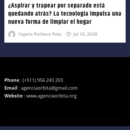
¿Aspirar y trapear por separado está
quedando atrás? La tecnología impulsa una
nueva forma de limpiar el hogar
Yajaira Pacheco Polo
Jul 10, 2026
Phone
: (+511) 956 243 203
Email
: agenciaorbita@gmail.com
Website
: www.agenciaorbita.org
Copyright © 2026 | Funciona con
WordPress
|
Newsio