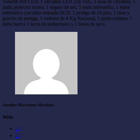
Valuefit 450 LED, 1 circulina LED 256 TSL, 1 base de circulina, 1
patín protector motor, 1 seguro de aro, 1 jaula antivuelco, 1 barra
antivuelco con tubo redondo SCH, 1 pertiga de 10 pies, 1 base y
gancho de pertiga, 1 extintor de 6 Kg Nacional, 1 porta extintor, 1
traba tuerca 1 tacos de poliuretano y 1 bases de taco.
Jennifer Barrientos Martínez
Web: