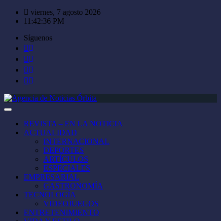
Saltar
viernes, 7 agosto 2026
al
11:42:36 PM
contenido
Síguenos
REVISTA – EN LA NOTICIA
ACTUALIDAD
INTERNACIONAL
DEPORTES
ARTÍCULOS
ESPECIALES
EMPRESARIAL
GASTRONOMÍA
TECNOLOGÍA
VIDEOJUEGOS
ENTRETENIMIENTO