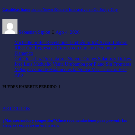
Casaideas Inaugura un Nuevo Espacio Interactivo en Go Enjoy City
Sebastian Sipión
Ago 4, 2026
Micheille Soifer Revela que También Sufrió Acoso Laboral
Riber Oré Regresa de Europa con Guitarra Peruana y
Flamenco
Café de la Paz Presenta sus Nuevos Crepes Salados y Dulces
José Luis Madueño Visita Urubamba por Piano Sin Fronteras
Melany Azaña de Huánuco es la Nueva Miss Turismo Este
Año
PUEDES HABERTE PERDIDO
ARTÍCULOS
¿Más estornudos y congestión? Cinco recomendaciones para prevenir las
alergias respiratorias en invierno