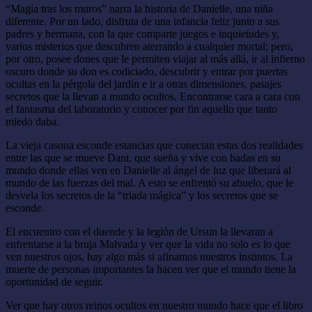
“Magia tras los muros” narra la historia de Danielle, una niña
diferente. Por un lado, disfruta de una infancia feliz junto a sus
padres y hermana, con la que comparte juegos e inquietudes y,
varios misterios que descubren aterrando a cualquier mortal; pero,
por otro, posee dones que le permiten viajar al más allá, ir al infierno
oscuro donde su don es codiciado, descubrir y entrar por puertas
ocultas en la pérgola del jardín e ir a otras dimensiones, pasajes
secretos que la llevan a mundo ocultos. Encontrarse cara a cara con
el fantasma del laboratorio y conocer por fin aquello que tanto
miedo daba.
La vieja casona esconde estancias que conectan estas dos realidades
entre las que se mueve Dani, que sueña y vive con hadas en su
mundo donde ellas ven en Danielle al ángel de luz que liberará al
mundo de las fuerzas del mal. A esto se enfrentó su abuelo, que le
desvela los secretos de la “triada mágica” y los secretos que se
esconde.
El encuentro con el duende y la legión de Ursun la llevaran a
enfrentarse a la bruja Malvada y ver que la vida no solo es lo que
ven nuestros ojos, hay algo más si afinamos nuestros instintos. La
muerte de personas importantes la hacen ver que el mundo tiene la
oportunidad de seguir.
Ver que hay otros reinos ocultos en nuestro mundo hace que el libro