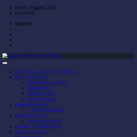
Saltar
jueves, 6 agosto 2026
al
11:35 PM
contenido
Síguenos
REVISTA – EN LA NOTICIA
ACTUALIDAD
INTERNACIONAL
DEPORTES
ARTÍCULOS
ESPECIALES
EMPRESARIAL
GASTRONOMÍA
TECNOLOGÍA
VIDEOJUEGOS
ENTRETENIMIENTO
VIDA Y ESTILO