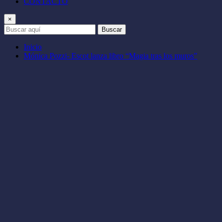
CONTACTO
×
Buscar
Inicio
Mónica Pozzi- Escot lanza libro “Magia tras los muros”