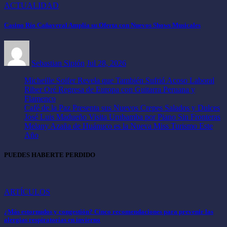
ACTUALIDAD
Casino Río Cañaveral Amplía su Oferta con Nuevos Shows Musicales
Sebastian Sipión
Jul 28, 2026
Micheille Soifer Revela que También Sufrió Acoso Laboral
Riber Oré Regresa de Europa con Guitarra Peruana y
Flamenco
Café de la Paz Presenta sus Nuevos Crepes Salados y Dulces
José Luis Madueño Visita Urubamba por Piano Sin Fronteras
Melany Azaña de Huánuco es la Nueva Miss Turismo Este
Año
PUEDES HABERTE PERDIDO
ARTÍCULOS
¿Más estornudos y congestión? Cinco recomendaciones para prevenir las
alergias respiratorias en invierno