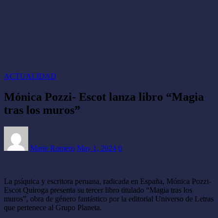
ACTUALIDAD
Mónica Pozzi- Escot lanza libro “Magia
tras los muros”
Marie Romero
May 1, 2024
0
La psíquica y escritora peruana, radicada en España, Mónica Pozzi-
Escot Quiroga presenta su tercer libro titulado “Magia tras los
muros”, obra de género fantástico por la editorial Universo de Letras
que pertenece al Grupo Planeta.