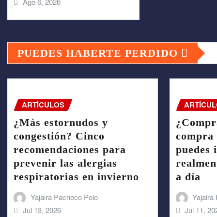
Ago 6, 2026
PUEDES HABERTE PERDIDO
ARTÍCULOS
ARTÍCUL
¿Más estornudos y
¿Compra
congestión? Cinco
compra 
recomendaciones para
puedes i
prevenir las alergias
realmen
respiratorias en invierno
a día
Yajaira Pacheco Polo
Yajaira
Jul 13, 2026
Jul 11, 20