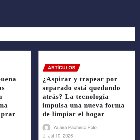
ARTÍCULOS
buena
¿Aspirar y trapear por
as
separado está quedando
n
atrás? La tecnología
una
impulsa una nueva forma
mprar
de limpiar el hogar
Yajaira Pacheco Polo
Jul 10, 2026