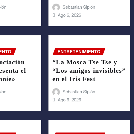
pión
Sebastian Sipión
Ago 6, 2026
ENTO
ENTRETENIMIENTO
ociación
“La Mosca Tse Tse y
esenta el
“Los amigos invisibles”
nnie»
en el Iris Fest
pión
Sebastian Sipión
Ago 6, 2026