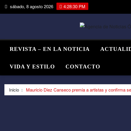
Saltar
sábado, 8 agosto 2026
4:28:30 PM
al
contenido
REVISTA – EN LA NOTICIA
ACTUALI
VIDA Y ESTILO
CONTACTO
Inicio
Mauricio Diez Canseco premia a artistas y confirma 