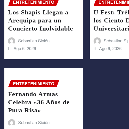
ENTRETENIMIENTO
ENTRETENIMI
Los Shapis Llegan a
U Fest: Tré
Arequipa para un
los Ciento 
Concierto Inolvidable
Universitar
Sebastian Sipión
Sebastian Si
Ago 6, 2026
Ago 6, 2026
ENTRETENIMIENTO
Fernando Armas
Celebra «36 Años de
Pura Risa»
Sebastian Sipión