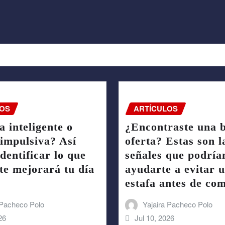
OS
ARTÍCULOS
 inteligente o
¿Encontraste una 
impulsiva? Así
oferta? Estas son l
dentificar lo que
señales que podría
te mejorará tu día
ayudarte a evitar 
estafa antes de co
 Pacheco Polo
Yajaira Pacheco Polo
26
Jul 10, 2026