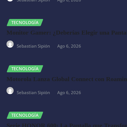
TECNOLOGÍA
Monitor Gamer: ¿Deberías Elegir una Panta
Sebastian Sipión
Ago 6, 2026
TECNOLOGÍA
Motorola Lanza Global Connect con Roaming
Sebastian Sipión
Ago 6, 2026
TECNOLOGÍA
Serie HONOR 600: La Pantalla que Transfor