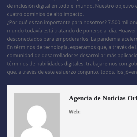
de inclusión digital en todo el mundo. Nuestro objetivo 
cuatro dominios de alto impacto.
¿Por qué es tan importante para nosotros? 7.500 millones
mundo todavía está tratando de ponerse al día. Huawei 
desconectados para empoderarlos. La pandemia aceleró e
En términos de tecnología, esperamos que, a través de la
comunidad de desarrolladores desarrollar más aplicacion
términos de habilidades digitales, trabajaremos con gob
que, a través de este esfuerzo conjunto, todos, los jóven
Agencia de Noticias Or
Web: