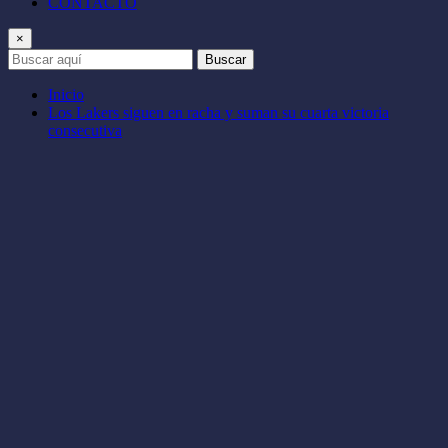
CONTACTO
×
Buscar
Inicio
Los Lakers siguen en racha y suman su cuarta victoria
consecutiva