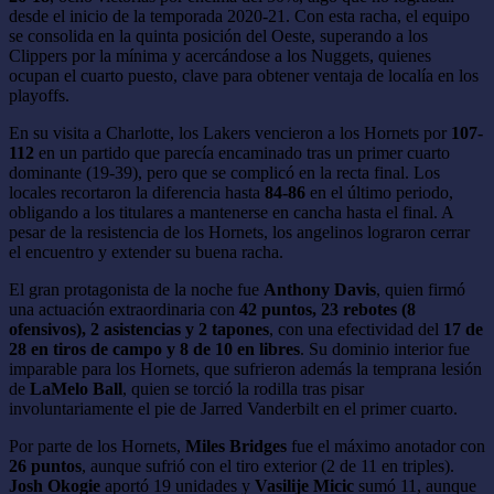
desde el inicio de la temporada 2020-21. Con esta racha, el equipo
se consolida en la quinta posición del Oeste, superando a los
Clippers por la mínima y acercándose a los Nuggets, quienes
ocupan el cuarto puesto, clave para obtener ventaja de localía en los
playoffs.
En su visita a Charlotte, los Lakers vencieron a los Hornets por
107-
112
en un partido que parecía encaminado tras un primer cuarto
dominante (19-39), pero que se complicó en la recta final. Los
locales recortaron la diferencia hasta
84-86
en el último periodo,
obligando a los titulares a mantenerse en cancha hasta el final. A
pesar de la resistencia de los Hornets, los angelinos lograron cerrar
el encuentro y extender su buena racha.
El gran protagonista de la noche fue
Anthony Davis
, quien firmó
una actuación extraordinaria con
42 puntos, 23 rebotes (8
ofensivos), 2 asistencias y 2 tapones
, con una efectividad del
17 de
28 en tiros de campo y 8 de 10 en libres
. Su dominio interior fue
imparable para los Hornets, que sufrieron además la temprana lesión
de
LaMelo Ball
, quien se torció la rodilla tras pisar
involuntariamente el pie de Jarred Vanderbilt en el primer cuarto.
Por parte de los Hornets,
Miles Bridges
fue el máximo anotador con
26 puntos
, aunque sufrió con el tiro exterior (2 de 11 en triples).
Josh Okogie
aportó 19 unidades y
Vasilije Micic
sumó 11, aunque