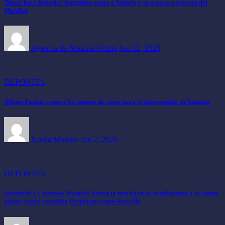
¡Messi hace historia! Argentina vence a Austria y se acerca a octavos del
Mundial
Agencia de Noticias Orbita
Jun 22, 2026
DEPORTES
Álbum Panini: conoce los puntos de canje para el intercambio de láminas
Norka Moreno
Jun 2, 2026
DEPORTES
Herbalife y Cristiano Ronaldo llevan la nutrición de rendimiento a la rutina
diaria con la campaña Prepárate como Ronaldo