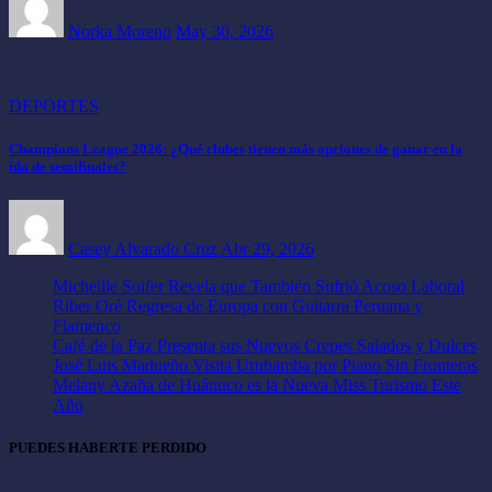
Norka Moreno
May 30, 2026
DEPORTES
Champions League 2026: ¿Qué clubes tienen más opciones de ganar en la
ida de semifinales?
Casey Alvarado Cruz
Abr 29, 2026
Micheille Soifer Revela que También Sufrió Acoso Laboral
Riber Oré Regresa de Europa con Guitarra Peruana y
Flamenco
Café de la Paz Presenta sus Nuevos Crepes Salados y Dulces
José Luis Madueño Visita Urubamba por Piano Sin Fronteras
Melany Azaña de Huánuco es la Nueva Miss Turismo Este
Año
PUEDES HABERTE PERDIDO