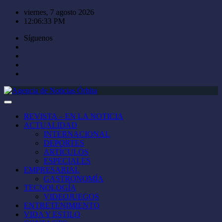
Saltar
viernes, 7 agosto 2026
al
12:06:34 PM
contenido
Síguenos
REVISTA – EN LA NOTICIA
ACTUALIDAD
INTERNACIONAL
DEPORTES
ARTÍCULOS
ESPECIALES
EMPRESARIAL
GASTRONOMÍA
TECNOLOGÍA
VIDEOJUEGOS
ENTRETENIMIENTO
VIDA Y ESTILO