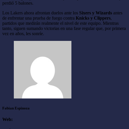
perdió 5 balones.
Los Lakers ahora afrontan duelos ante los
Sixers y Wizards
antes
de enfrentar una prueba de fuego contra
Knicks y Clippers
,
partidos que medirán realmente el nivel de este equipo. Mientras
tanto, siguen sumando victorias en una fase regular que, por primera
vez en años, les sonríe.
Fabian Espinoza
Web: