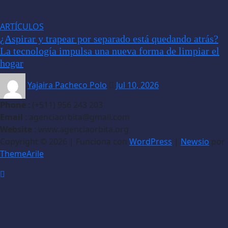
ARTÍCULOS
¿Aspirar y trapear por separado está quedando atrás?
La tecnología impulsa una nueva forma de limpiar el
hogar
Yajaira Pacheco Polo
Jul 10, 2026
Phone
: (+511) 956 243 203
Email
: agenciaorbita@gmail.com
Website
: www.agenciaorbita.org
Copyright © 2026 | Funciona con
WordPress
|
Newsio
por
ThemeArile