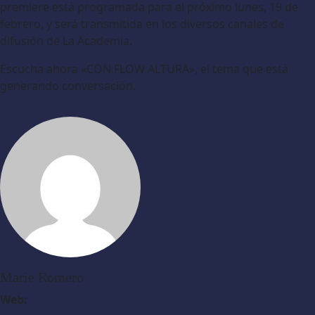
premiere está programada para el próximo lunes, 19 de
febrero, y será transmitida en los diversos canales de
difusión de La Academia.
Escucha ahora «CON FLOW ALTURA», el tema que está
generando conversación.
Marie Romero
Web: