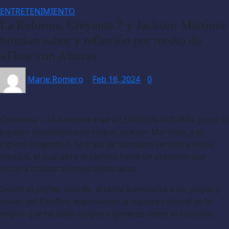
ENTRETENIMIENTO
La Reforma, Creyente.7 y Jackson Martínez
brindan sabor y reflexión por medio de
«Flow con Altura»
Marie Romero
Feb 16, 2024
0
Colombia – La Reforma trae «FLOW CON ALTURA», junto al
jugador mundialista de fútbol, Jackson Martínez, y el
rapero Creyente.7. Se trata de su nuevo sencillo y video
musical, el cual abre el camino hacia un proyecto que
incluirá colaboraciones destacadas.
Desde el primer acorde, el tema transporta a las playas y
selvas del Pacífico, exponiendo la riqueza cultural de la
región que ha dado origen a géneros como el currulao.