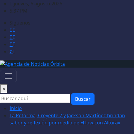
Saltar
jueves, 6 agosto 2026
al
5:37 PM
contenido
Síguenos
×
Buscar
Inicio
La Reforma, Creyente.7 y Jackson Martínez brindan
sabor y reflexión por medio de «Flow con Altura»