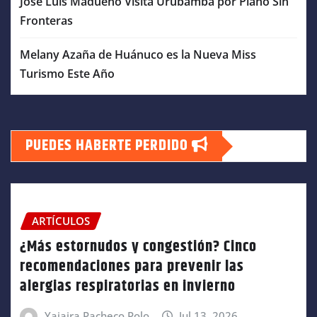
José Luis Madueño Visita Urubamba por Piano Sin
Fronteras
Melany Azaña de Huánuco es la Nueva Miss
Turismo Este Año
PUEDES HABERTE PERDIDO
ARTÍCULOS
¿Más estornudos y congestión? Cinco
recomendaciones para prevenir las
alergias respiratorias en invierno
Yajaira Pacheco Polo
Jul 13, 2026