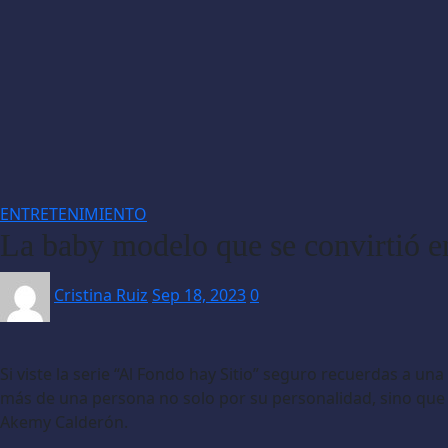
ENTRETENIMIENTO
La baby modelo que se convirtió e
Cristina Ruiz
Sep 18, 2023
0
Si viste la serie “Al Fondo hay Sitio” seguro recuerdas a 
más de una persona no solo por su personalidad, sino que 
Akemy Calderón.