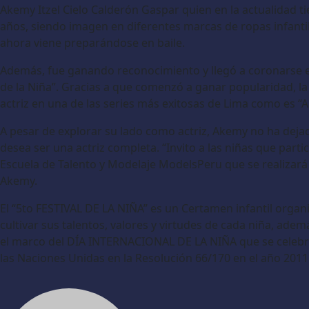
Akemy Itzel Cielo Calderón Gaspar quien en la actualidad ti
años, siendo imagen en diferentes marcas de ropas infantil
ahora viene preparándose en baile.
Además, fue ganando reconocimiento y llegó a coronarse e
de la Niña”. Gracias a que comenzó a ganar popularidad, l
actriz en una de las series más exitosas de Lima como es “Al
A pesar de explorar su lado como actriz, Akemy no ha deja
desea ser una actriz completa. “Invito a las niñas que partic
Escuela de Talento y Modelaje ModelsPeru que se realizar
Akemy.
El “5to FESTIVAL DE LA NIÑA” es un Certamen infantil organ
cultivar sus talentos, valores y virtudes de cada niña, ad
el marco del DÍA INTERNACIONAL DE LA NIÑA que se celebra
las Naciones Unidas en la Resolución 66/170 en el año 2011