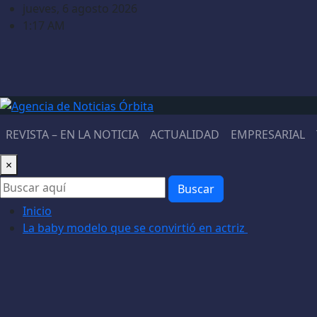
Saltar
jueves, 6 agosto 2026
al
1:17 AM
contenido
REVISTA – EN LA NOTICIA
ACTUALIDAD
EMPRESARIAL
×
Buscar
Inicio
La baby modelo que se convirtió en actriz