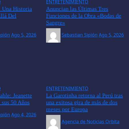
O
ENTRETENIMIENTO
 Una Historia
Anuncian las Últimas Tres
llá Del
Funciones de la Obra «Bodas de
Sangre»
ipión
Ago 5, 2026
Sebastian Sipión
Ago 5, 2026
O
ENTRETENIMIENTO
able: Jeanette
La Garotinha retorna al Perú tras
ú sus 50 Años
una exitosa gira de más de dos
meses por Europa
ipión
Ago 4, 2026
Agencia de Noticias Orbita