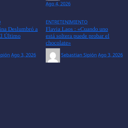
Ago 4, 2026
O
ENTRETENIMIENTO
ina Deslumbró a
Flavia Laos : «Cuando uno
El Último
está soltera puede probar el
chocolate»
ipión
Ago 3, 2026
Sebastian Sipión
Ago 3, 2026