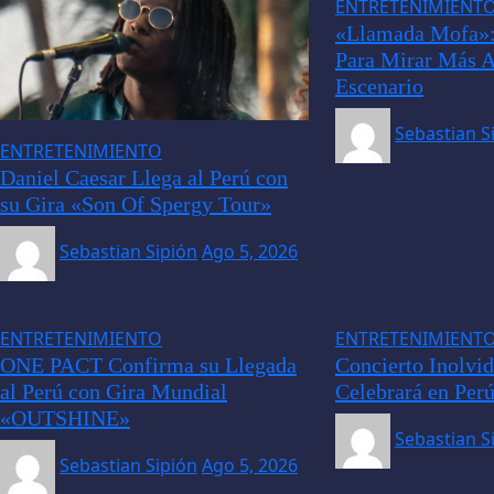
ENTRETENIMIENT
«Llamada Mofa»:
Para Mirar Más A
Escenario
Sebastian S
ENTRETENIMIENTO
Daniel Caesar Llega al Perú con
su Gira «Son Of Spergy Tour»
Sebastian Sipión
Ago 5, 2026
ENTRETENIMIENTO
ENTRETENIMIENT
ONE PACT Confirma su Llegada
Concierto Inolvid
al Perú con Gira Mundial
Celebrará en Per
«OUTSHINE»
Sebastian S
Sebastian Sipión
Ago 5, 2026