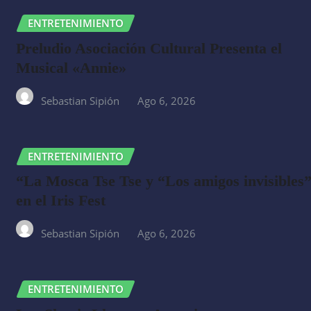
ENTRETENIMIENTO
Preludio Asociación Cultural Presenta el
Musical «Annie»
Sebastian Sipión
Ago 6, 2026
ENTRETENIMIENTO
“La Mosca Tse Tse y “Los amigos invisibles
en el Iris Fest
Sebastian Sipión
Ago 6, 2026
ENTRETENIMIENTO