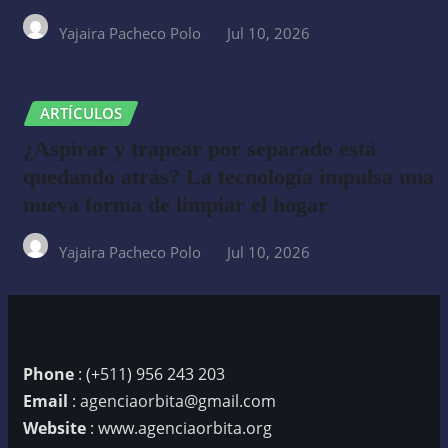
Yajaira Pacheco Polo
Jul 10, 2026
ARTÍCULOS
¿Aspirar y trapear por separado está
quedando atrás? La tecnología impulsa una
nueva forma de limpiar el hogar
Yajaira Pacheco Polo
Jul 10, 2026
Phone
: (+511) 956 243 203
Email
: agenciaorbita@gmail.com
Website
: www.agenciaorbita.org