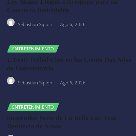
Los Shapis Llegan a Arequipa para un
Concierto Inolvidable
Sebastian Sipión
Ago 6, 2026
ENTRETENIMIENTO
U Fest: Trébol Clan en los Ciento Dos Años
de Universitario
Sebastian Sipión
Ago 6, 2026
ENTRETENIMIENTO
Suspenden Serie de La Bella Luz Tras
Denuncia de Acoso