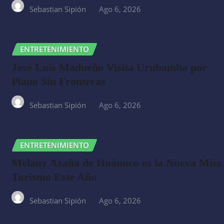
Sebastian Sipión
Ago 6, 2026
ENTRETENIMIENTO
José Luis Madueño Visita Urubamba por
Piano Sin Fronteras
Sebastian Sipión
Ago 6, 2026
ENTRETENIMIENTO
Melany Azaña de Huánuco es la Nueva Miss
Turismo Este Año
Sebastian Sipión
Ago 6, 2026