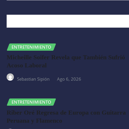
RELATED STORY
ENTRETENIMIENTO
Micheille Soifer Revela que También Sufrió
Acoso Laboral
Sebastian Sipión
Ago 6, 2026
ENTRETENIMIENTO
Riber Oré Regresa de Europa con Guitarra
Peruana y Flamenco