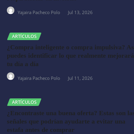
Yajaira Pacheco Polo
Jul 13, 2026
ARTÍCULOS
¿Compra inteligente o compra impulsiva? As
puedes identificar lo que realmente mejorará
tu día a día
Yajaira Pacheco Polo
Jul 11, 2026
ARTÍCULOS
¿Encontraste una buena oferta? Estas son la
señales que podrían ayudarte a evitar una
estafa antes de comprar