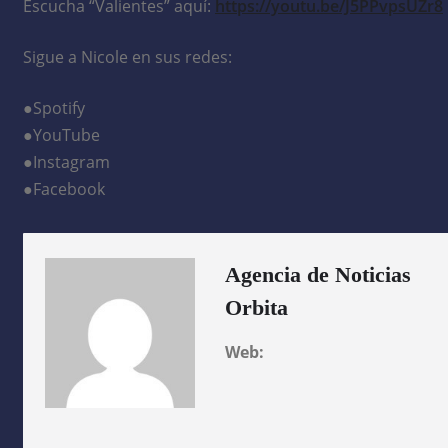
Escucha “Valientes” aquí:
https://youtu.be/J5PPvpsUZr8
Sigue a Nicole en sus redes:
●Spotify
●YouTube
●Instagram
●Facebook
Agencia de Noticias
Orbita
Web: