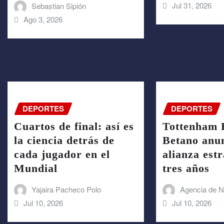
Jul 31, 2026
Sebastian Sipión
Ago 3, 2026
DEPORTES
DEPORTES
Cuartos de final: así es
Tottenham 
la ciencia detrás de
Betano anu
cada jugador en el
alianza est
Mundial
tres años
Yajaira Pacheco Polo
Agencia de No
Jul 10, 2026
Jul 10, 2026