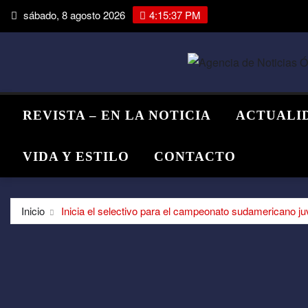
Saltar
sábado, 8 agosto 2026
4:15:38 PM
al
contenido
REVISTA – EN LA NOTICIA
ACTUALI
VIDA Y ESTILO
CONTACTO
Inicio
Inicia el selectivo para el campeonato sudamericano j