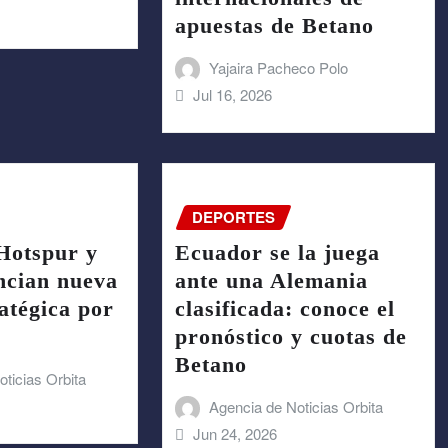
apuestas de Betano
Yajaira Pacheco Polo
Jul 16, 2026
DEPORTES
Hotspur y
Ecuador se la juega
ncian nueva
ante una Alemania
ratégica por
clasificada: conoce el
pronóstico y cuotas de
Betano
ticias Orbita
Agencia de Noticias Orbita
Jun 24, 2026