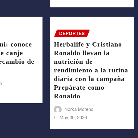
DEPORTES
ni: conoce
Herbalife y Cristiano
de canje
Ronaldo llevan la
ercambio de
nutrición de
rendimiento a la rutina
diaria con la campaña
o
Prepárate como
Ronaldo
Norka Moreno
May 30, 2026