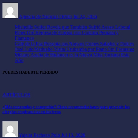
Agencia de Noticias Orbita
Jul 24, 2026
Micheille Soifer Revela que También Sufrió Acoso Laboral
Riber Oré Regresa de Europa con Guitarra Peruana y
Flamenco
Café de la Paz Presenta sus Nuevos Crepes Salados y Dulces
José Luis Madueño Visita Urubamba por Piano Sin Fronteras
Melany Azaña de Huánuco es la Nueva Miss Turismo Este
Año
PUEDES HABERTE PERDIDO
ARTÍCULOS
¿Más estornudos y congestión? Cinco recomendaciones para prevenir las
alergias respiratorias en invierno
Yajaira Pacheco Polo
Jul 13, 2026