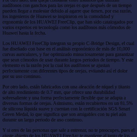
audífonos con ganchos para las orejas es que después de un tiempo
pueden llegar a molestar debido al agarre que tienen, por esa razón,
los ingenieros de Huawei se inspiraron en la comodidad y
ergonomía de los HUAWEI FreeClip, que han sido catalogados por
varios expertos en tecnología como los audífonos más cómodos de
Huawei hasta la fecha.
Los HUAWEI FreeClip integran su propio C-Bridge Design, el cual
fue diseñado con base en el análisis ergonómico de más de 10,000
curvas auriculares, y fue optimizado minuciosamente para garantizar
que sean cómodos de usar durante largos periodos de tiempo. Y este
elemento es la razón por la cual los audífonos se ajustan
perfectamente con diferentes tipos de orejas, evitando así el dolor
por su uso continuo.
Por otro lado, están fabricados con una aleación de níquel y titanio
de alto rendimiento de 0.7 mm, que ofrece una durabilidad
sobresaliente y una forma perfectamente flexible que se adapta a
diversas formas de orejas. Asimismo, están recubiertos en un 81.5%
de silicona líquida suave y cuentan con la certificación SGS Smart
Green Medal, lo que significa que son amigables con tu piel aún
durante un largo periodo de uso continuo.
Y si eres de las personas que sale a entrenar, no te preocupes, pues el
ajuste abierto de los HUAWEI FreeArc te mantiene al tanto de los