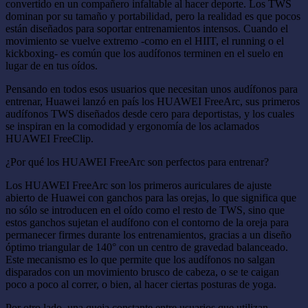
convertido en un compañero infaltable al hacer deporte. Los TWS
dominan por su tamaño y portabilidad, pero la realidad es que pocos
están diseñados para soportar entrenamientos intensos. Cuando el
movimiento se vuelve extremo -como en el HIIT, el running o el
kickboxing- es común que los audífonos terminen en el suelo en
lugar de en tus oídos.
Pensando en todos esos usuarios que necesitan unos audífonos para
entrenar, Huawei lanzó en país los HUAWEI FreeArc, sus primeros
audífonos TWS diseñados desde cero para deportistas, y los cuales
se inspiran en la comodidad y ergonomía de los aclamados
HUAWEI FreeClip.
¿Por qué los HUAWEI FreeArc son perfectos para entrenar?
Los HUAWEI FreeArc son los primeros auriculares de ajuste
abierto de Huawei con ganchos para las orejas, lo que significa que
no sólo se introducen en el oído como el resto de TWS, sino que
estos ganchos sujetan el audífono con el contorno de la oreja para
permanecer firmes durante los entrenamientos, gracias a un diseño
óptimo triangular de 140° con un centro de gravedad balanceado.
Este mecanismo es lo que permite que los audífonos no salgan
disparados con un movimiento brusco de cabeza, o se te caigan
poco a poco al correr, o bien, al hacer ciertas posturas de yoga.
Por otro lado, una queja constante entre usuarios que utilizan