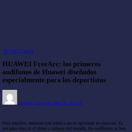
TECNOLOGÍA
HUAWEI FreeArc: los primeros
audífonos de Huawei diseñados
especialmente para los deportistas
Alisson Chavarria
Mar 20, 2025
0
Para muchos, entrenar con música no es opcional, es esencial. Ya
sea para marcar el ritmo o aislarse del mundo, los audífonos se han