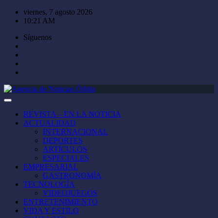
Saltar
viernes, 7 agosto 2026
al
10:21 AM
contenido
Síguenos
REVISTA – EN LA NOTICIA
ACTUALIDAD
INTERNACIONAL
DEPORTES
ARTÍCULOS
ESPECIALES
EMPRESARIAL
GASTRONOMÍA
TECNOLOGÍA
VIDEOJUEGOS
ENTRETENIMIENTO
VIDA Y ESTILO