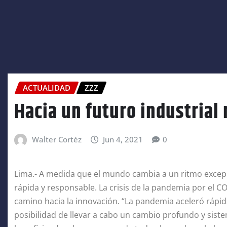
ACTUALIDAD
ZZZ
Hacia un futuro industrial 
Walter Cortéz
Jun 4, 2021
0
Lima.- A medida que el mundo cambia a un ritmo exce
rápida y responsable. La crisis de la pandemia por el CO
camino hacia la innovación. “La pandemia aceleró rápid
posibilidad de llevar a cabo un cambio profundo y sist