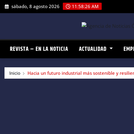
Saltar
sábado, 8 agosto 2026
11:58:27 AM
al
contenido
REVISTA – EN LA NOTICIA
ACTUALIDAD
EMP
Inicio
Hacia un futuro industrial más sostenible y resilie