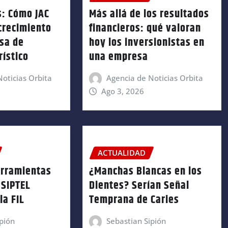
s: Cómo JAC
Más allá de los resultados
crecimiento
financieros: qué valoran
sa de
hoy los inversionistas en
rístico
una empresa
oticias Orbita
Agencia de Noticias Orbita
Ago 3, 2026
ACTUALIDAD
erramientas
¿Manchas Blancas en los
OSIPTEL
Dientes? Serían Señal
la FIL
Temprana de Caries
pión
Sebastian Sipión