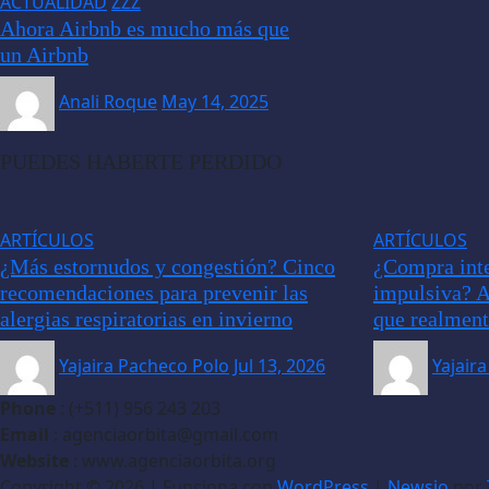
ACTUALIDAD
ZZZ
Ahora Airbnb es mucho más que
un Airbnb
Anali Roque
May 14, 2025
PUEDES HABERTE PERDIDO
ARTÍCULOS
ARTÍCULOS
¿Más estornudos y congestión? Cinco
¿Compra inte
recomendaciones para prevenir las
impulsiva? A
alergias respiratorias en invierno
que realment
Yajaira Pacheco Polo
Jul 13, 2026
Yajair
Phone
: (+511) 956 243 203
Email
: agenciaorbita@gmail.com
Website
: www.agenciaorbita.org
Copyright © 2026 | Funciona con
WordPress
|
Newsio
por