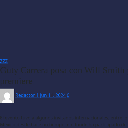
ZZZ
Guty Carrera posa con Will Smith
premiere
Redactor 1
Jun 11, 2024
0
El evento tuvo a algunos invitados internacionales, entre l
México desde hace un tiempo, en donde ha participado de a