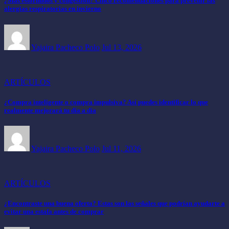
¿Más estornudos y congestión? Cinco recomendaciones para prevenir las
alergias respiratorias en invierno
Yajaira Pacheco Polo
Jul 13, 2026
ARTÍCULOS
¿Compra inteligente o compra impulsiva? Así puedes identificar lo que
realmente mejorará tu día a día
Yajaira Pacheco Polo
Jul 11, 2026
ARTÍCULOS
¿Encontraste una buena oferta? Estas son las señales que podrían ayudarte a
evitar una estafa antes de comprar