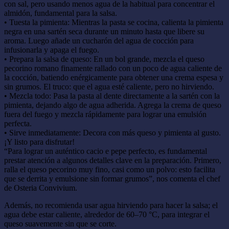
con sal, pero usando menos agua de la habitual para concentrar el
almidón, fundamental para la salsa.
• Tuesta la pimienta: Mientras la pasta se cocina, calienta la pimienta
negra en una sartén seca durante un minuto hasta que libere su
aroma. Luego añade un cucharón del agua de cocción para
infusionarla y apaga el fuego.
• Prepara la salsa de queso: En un bol grande, mezcla el queso
pecorino romano finamente rallado con un poco de agua caliente de
la cocción, batiendo enérgicamente para obtener una crema espesa y
sin grumos. El truco: que el agua esté caliente, pero no hirviendo.
• Mezcla todo: Pasa la pasta al dente directamente a la sartén con la
pimienta, dejando algo de agua adherida. Agrega la crema de queso
fuera del fuego y mezcla rápidamente para lograr una emulsión
perfecta.
• Sirve inmediatamente: Decora con más queso y pimienta al gusto.
¡Y listo para disfrutar!
“Para lograr un auténtico cacio e pepe perfecto, es fundamental
prestar atención a algunos detalles clave en la preparación. Primero,
ralla el queso pecorino muy fino, casi como un polvo: esto facilita
que se derrita y emulsione sin formar grumos”, nos comenta el chef
de Osteria Convivium.
Además, no recomienda usar agua hirviendo para hacer la salsa; el
agua debe estar caliente, alrededor de 60–70 °C, para integrar el
queso suavemente sin que se corte.