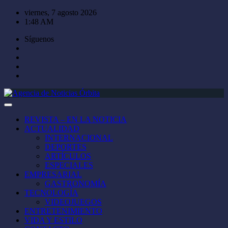
Saltar
viernes, 7 agosto 2026
al
1:48 AM
contenido
Síguenos
REVISTA – EN LA NOTICIA
ACTUALIDAD
INTERNACIONAL
DEPORTES
ARTÍCULOS
ESPECIALES
EMPRESARIAL
GASTRONOMÍA
TECNOLOGÍA
VIDEOJUEGOS
ENTRETENIMIENTO
VIDA Y ESTILO