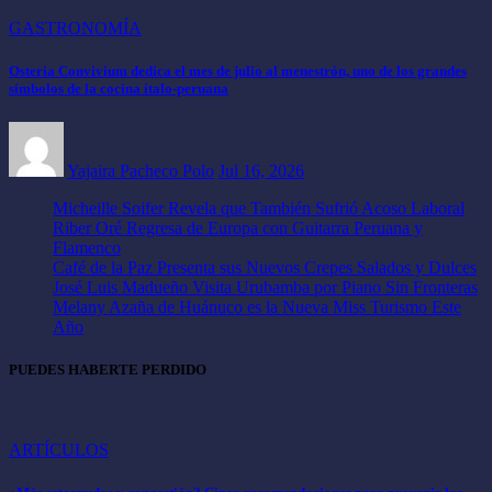
GASTRONOMÍA
Osteria Convivium dedica el mes de julio al menestrón, uno de los grandes
símbolos de la cocina ítalo-peruana
Yajaira Pacheco Polo
Jul 16, 2026
Micheille Soifer Revela que También Sufrió Acoso Laboral
Riber Oré Regresa de Europa con Guitarra Peruana y
Flamenco
Café de la Paz Presenta sus Nuevos Crepes Salados y Dulces
José Luis Madueño Visita Urubamba por Piano Sin Fronteras
Melany Azaña de Huánuco es la Nueva Miss Turismo Este
Año
PUEDES HABERTE PERDIDO
ARTÍCULOS