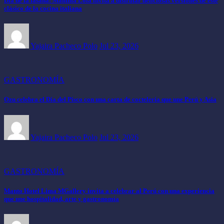
Día de la lasaña: Mamma Lola invita a disfrutar deliciosas versiones de este
clásico de la cocina italiana
Yajaira Pacheco Polo
Jul 23, 2026
GASTRONOMÍA
Ozu celebra el Día del Pisco con una carta de coctelería que une Perú y Asia
Yajaira Pacheco Polo
Jul 23, 2026
GASTRONOMÍA
Manto Hotel Lima MGallery invita a celebrar al Perú con una experiencia
que une hospitalidad, arte y gastronomía