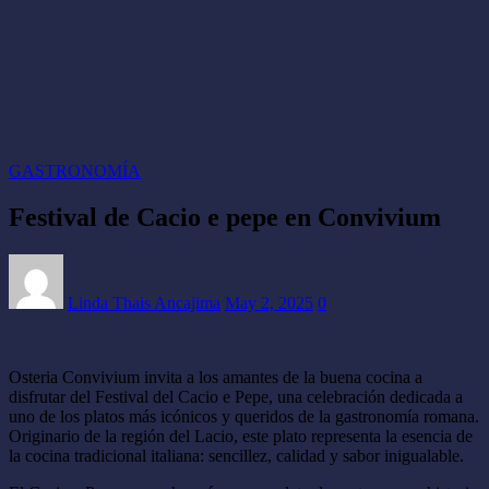
GASTRONOMÍA
Festival de Cacio e pepe en Convivium
Linda Thais Ancajima
May 2, 2025
0
Osteria Convivium invita a los amantes de la buena cocina a
disfrutar del Festival del Cacio e Pepe, una celebración dedicada a
uno de los platos más icónicos y queridos de la gastronomía romana.
Originario de la región del Lacio, este plato representa la esencia de
la cocina tradicional italiana: sencillez, calidad y sabor inigualable.