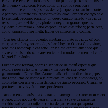
El Cacio e Pepe es mucho más que un plato de pasta: es una historia
de ingenio y tradición. Nació como una comida práctica y
reconfortante entre los pastores de ovejas que recorrían los montes
Apeninos. Durante sus largas travesías, ellos llevaban consigo solo
lo esencial: pecorino romano, un queso curado, salado y capaz de
resistir el paso del tiempo; pimienta negra en granos, que les
ayudaba a estimular el calor corporal en los días fríos y; pasta seca,
como tonnarelli o spaghetti, fáciles de almacenar y cocinar.
“Con tres simples ingredientes creaban un plato capaz de ofrecer
energía, confort y, sobre todo, sabor. Hoy, en Osteria Convivium,
rendimos homenaje a esa sencillez y a ese espíritu auténtico que
sigue conquistando paladares en todo el mundo», comenta el chef
Miguel Hernández.
Durante este festival, podras disfrutar de un menú especial que
explora nuevas texturas, formas y matices de este ícono
gastronómico. Entre ellos, Arancini alla schuima di cacio e pepe,
unas croquetas de risotto a la pimienta, rellenas de queso taleggio y
coronadas con una espuma delicada de queso pecorino. Crujientes
por fuera, suaves y fundentes por dentro.
También encontrarás una Costrata di parmigiano e Gnocchi di cacio
e pepe, unos ñoquis de papa en una crema suave de pimientas,
servidos sobre una crujiente costra de parmesano que aporta
intensidad y textura. Un risotto di cacio e pepe: un risotto blanco,