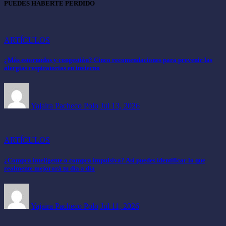
PUEDES HABERTE PERDIDO
ARTÍCULOS
¿Más estornudos y congestión? Cinco recomendaciones para prevenir las
alergias respiratorias en invierno
Yajaira Pacheco Polo
Jul 13, 2026
ARTÍCULOS
¿Compra inteligente o compra impulsiva? Así puedes identificar lo que
realmente mejorará tu día a día
Yajaira Pacheco Polo
Jul 11, 2026