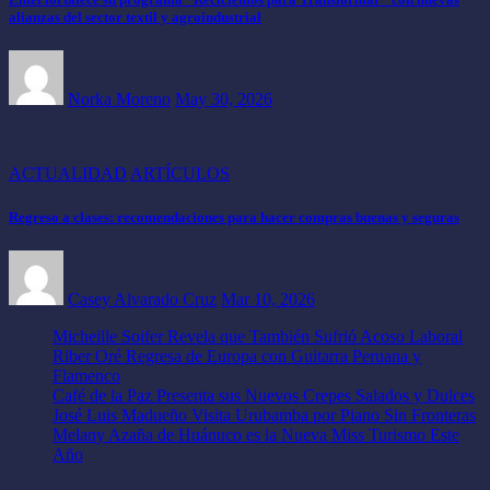
alianzas del sector textil y agroindustrial
Norka Moreno
May 30, 2026
ACTUALIDAD
ARTÍCULOS
Regreso a clases: recomendaciones para hacer compras buenas y seguras
Casey Alvarado Cruz
Mar 10, 2026
Micheille Soifer Revela que También Sufrió Acoso Laboral
Riber Oré Regresa de Europa con Guitarra Peruana y
Flamenco
Café de la Paz Presenta sus Nuevos Crepes Salados y Dulces
José Luis Madueño Visita Urubamba por Piano Sin Fronteras
Melany Azaña de Huánuco es la Nueva Miss Turismo Este
Año