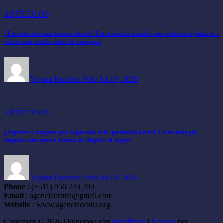
ARTÍCULOS
¿Encontraste una buena oferta? Estas son las señales que podrían ayudarte a
evitar una estafa antes de comprar
Yajaira Pacheco Polo
Jul 10, 2026
ARTÍCULOS
¿Aspirar y trapear por separado está quedando atrás? La tecnología
impulsa una nueva forma de limpiar el hogar
Yajaira Pacheco Polo
Jul 10, 2026
Phone
: (+511) 956 243 203
Email
: agenciaorbita@gmail.com
Website
: www.agenciaorbita.org
Copyright © 2026 | Funciona con
WordPress
|
Newsio
por