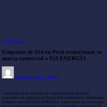
ARTÍCULOS
Empresas de ISA en Perú evolucionan su
marca comercial a ISA ENERGÍA
Anali Roque
Abr 11, 2025
0
Como parte de su estrategia de consolidación de identidad
corporativa, las empresas de ISA en Perú evolucionan y transforman
su marca comercial a ISA ENERGÍA, fortaleciendo así su rol como
un actor clave en el sector energético. Este cambio, que se dará de