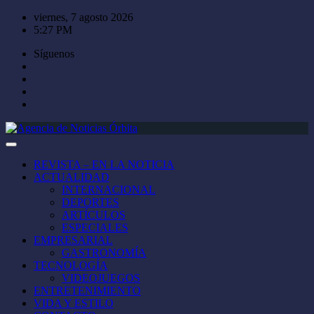
Saltar
viernes, 7 agosto 2026
al
5:27 PM
contenido
Síguenos
REVISTA – EN LA NOTICIA
ACTUALIDAD
INTERNACIONAL
DEPORTES
ARTÍCULOS
ESPECIALES
EMPRESARIAL
GASTRONOMÍA
TECNOLOGÍA
VIDEOJUEGOS
ENTRETENIMIENTO
VIDA Y ESTILO