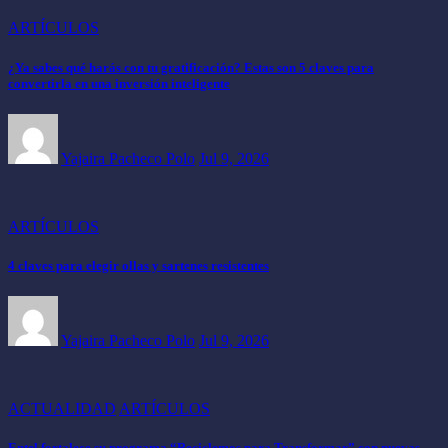
ARTÍCULOS
¿Ya sabes qué harás con tu gratificación? Estas son 5 claves para
convertirla en una inversión inteligente
Yajaira Pacheco Polo
Jul 9, 2026
ARTÍCULOS
4 claves para elegir ollas y sartenes resistentes
Yajaira Pacheco Polo
Jul 9, 2026
ACTUALIDAD
ARTÍCULOS
Entel fortalece su programa “Reciclemos para Transformar” con nuevas