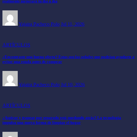
realmente mejorará tu día a día
Yajaira Pacheco Polo
Jul 11, 2026
ARTÍCULOS
¿Encontraste una buena oferta? Estas son las señales que podrían ayudarte a
evitar una estafa antes de comprar
Yajaira Pacheco Polo
Jul 10, 2026
ARTÍCULOS
¿Aspirar y trapear por separado está quedando atrás? La tecnología
impulsa una nueva forma de limpiar el hogar