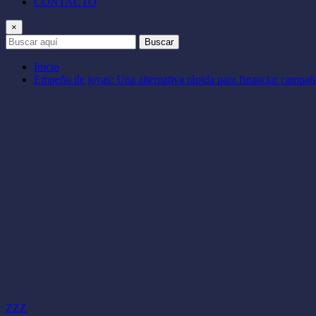
CONTACTO
×
Buscar
Inicio
Empeño de joyas: Una alternativa rápida para financiar campañ
ZZZ