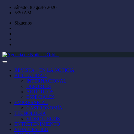
Saltar
sábado, 8 agosto 2026
al
5:20 AM
contenido
Síguenos
REVISTA – EN LA NOTICIA
ACTUALIDAD
INTERNACIONAL
DEPORTES
ARTÍCULOS
ESPECIALES
EMPRESARIAL
GASTRONOMÍA
TECNOLOGÍA
VIDEOJUEGOS
ENTRETENIMIENTO
VIDA Y ESTILO