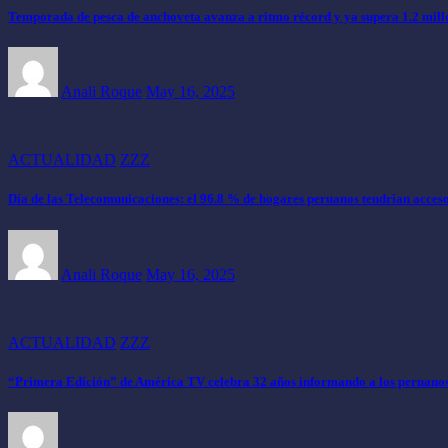
Temporada de pesca de anchoveta avanza a ritmo récord y ya supera 1.2 mil
Anali Roque
May 16, 2025
ACTUALIDAD
ZZZ
Día de las Telecomunicaciones: el 96.8 % de hogares peruanos tendrían acceso 
Anali Roque
May 16, 2025
ACTUALIDAD
ZZZ
“Primera Edición” de América TV celebra 32 años informando a los peruano