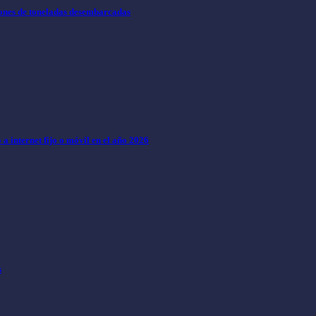
lones de toneladas desembarcadas
a internet fijo o móvil en el año 2026
s