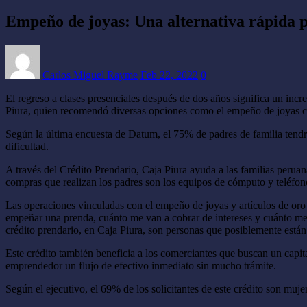
Empeño de joyas: Una alternativa rápida 
Carlos Miguel Rayme
Feb 22, 2022
0
El regreso a clases presenciales después de dos años significa un incr
Piura, quien recomendó diversas opciones como el empeño de joyas com
Según la última encuesta de Datum, el 75% de padres de familia tendr
dificultad.
A través del Crédito Prendario, Caja Piura ayuda a las familias peruana
compras que realizan los padres son los equipos de cómputo y teléfon
Las operaciones vinculadas con el empeño de joyas y artículos de oro
empeñar una prenda, cuánto me van a cobrar de intereses y cuánto me 
crédito prendario, en Caja Piura, son personas que posiblemente están 
Este crédito también beneficia a los comerciantes que buscan un capita
emprendedor un flujo de efectivo inmediato sin mucho trámite.
Según el ejecutivo, el 69% de los solicitantes de este crédito son mujer