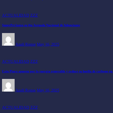
ACTUALIDAD
ZZZ
SuperPet lanza su 4ta Jornada Nacional de Adopciones
Anali Roque
May 16, 2025
ACTUALIDAD
ZZZ
Caja Piura apuesta por la energía renovable y reduce su huella de carbono en
Anali Roque
May 16, 2025
ACTUALIDAD
ZZZ