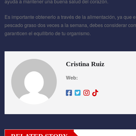
ayuda a mantener una buena salud del corazón.
Es importante obtenerlo a través de la alimentación, ya que 
pescado graso dos veces a la semana, debes considerar com
garanticen el equilibrio de tu organismo.
Cristina Ruiz
Web: