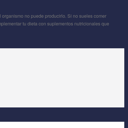
el organismo no puede producirlo. Si no sueles comer
plementar tu dieta con suplementos nutricionales que