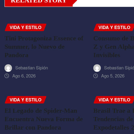
RELATED STORY
VIDA Y ESTILO
VIDA Y ESTILO
Tini Protagoniza Essence of
Consumo de B
Summer, lo Nuevo de
Z y Gen Alpha
Pandora
Invisibles
Sebastian Sipión
Sebastian Sipi
Ago 6, 2026
Ago 5, 2026
VIDA Y ESTILO
VIDA Y ESTILO
El Legado de Spider-Man
Brasil Trae a 
Encuentra Nueva Forma de
Tendencias de
Brillar con Pandora
Expodetalles 