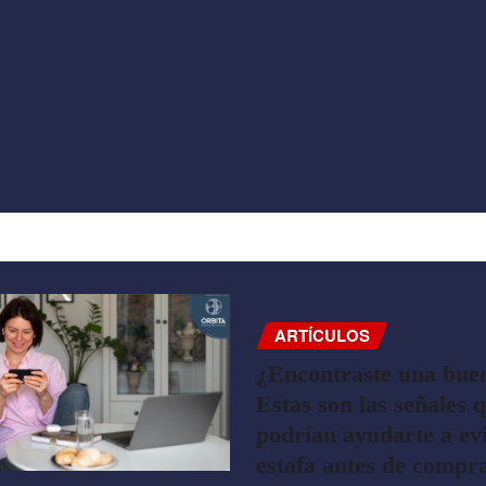
ARTÍCULOS
¿Encontraste una buen
Estas son las señales 
podrían ayudarte a ev
estafa antes de compr