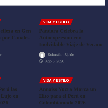
VIDA Y ESTILO
elleza en Gen
Pandora Celebra la
 por Canales
Autoexpresión con
Inolvidable Viaje de Verano
ón
Sebastian Sipión
Ago 5, 2026
VIDA Y ESTILO
Perú las
Annaiss Yucra Marca un
 Lujo en
Hito para el Perú en
2026
Colombiamoda 2026