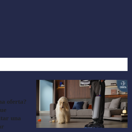
a oferta?
que
itar una
ar