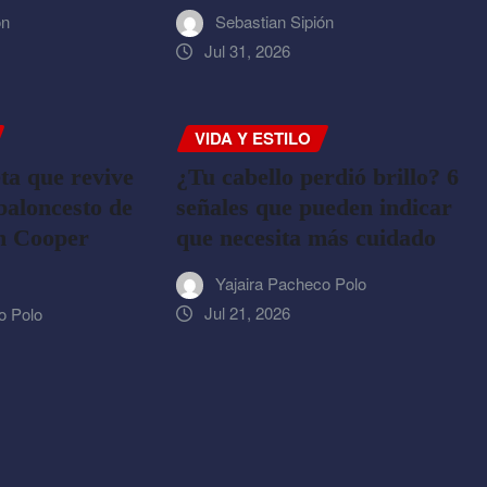
ón
Sebastian Sipión
Jul 31, 2026
VIDA Y ESTILO
ta que revive
¿Tu cabello perdió brillo? 6
 baloncesto de
señales que pueden indicar
on Cooper
que necesita más cuidado
Yajaira Pacheco Polo
Jul 21, 2026
o Polo