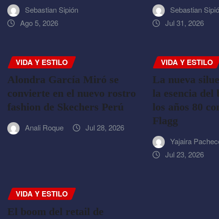
Sebastian Sipión
Sebastian Sipi
Ago 5, 2026
Jul 31, 2026
VIDA Y ESTILO
VIDA Y ESTILO
Alondra García Miró se
La nueva silue
convierte en el nuevo rostro
la esencia del
fashion de Skechers Perú
los años 80 c
Flagg
Anali Roque
Jul 28, 2026
Yajaira Pachec
Jul 23, 2026
VIDA Y ESTILO
El boom del retail de