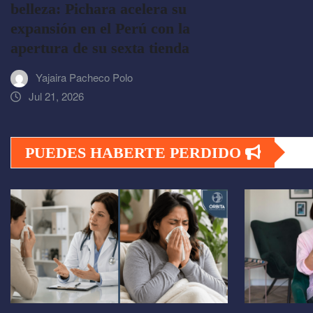
belleza: Pichara acelera su
expansión en el Perú con la
apertura de su sexta tienda
Yajaira Pacheco Polo
Jul 21, 2026
PUEDES HABERTE PERDIDO