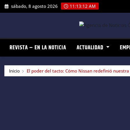
Saltar
sábado, 8 agosto 2026
11:13:13 AM
al
contenido
REVISTA – EN LA NOTICIA
ACTUALIDAD
EMP
Inicio
El poder del tacto: Cómo Nissan redefinió nuestra