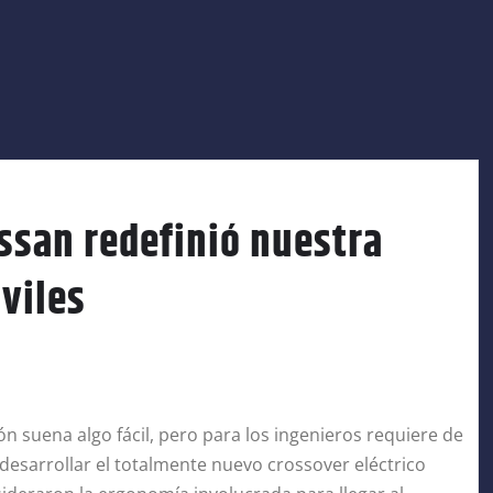
issan redefinió nuestra
viles
tón suena algo fácil, pero para los ingenieros requiere de
 desarrollar el totalmente nuevo crossover eléctrico