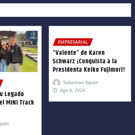
EMPRESARIAL
“Valente” de Karen
Schwarz ¡Conquista a la
Presidenta Keiko Fujimori!
Sebastian Sipión
Ago 6, 2026
su Legado
el MINI Track
pión