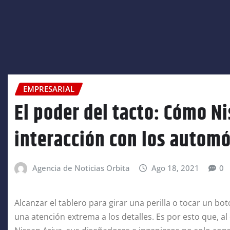
EMPRESARIAL
El poder del tacto: Cómo N
interacción con los automó
Agencia de Noticias Orbita
Ago 18, 2021
0
Alcanzar el tablero para girar una perilla o tocar un bo
una atención extrema a los detalles. Es por esto que, al