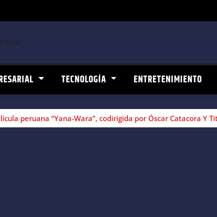
RESARIAL
TECNOLOGÍA
ENTRETENIMIENTO
elícula peruana “Yana-Wara”, codirigida por Óscar Catacora Y T