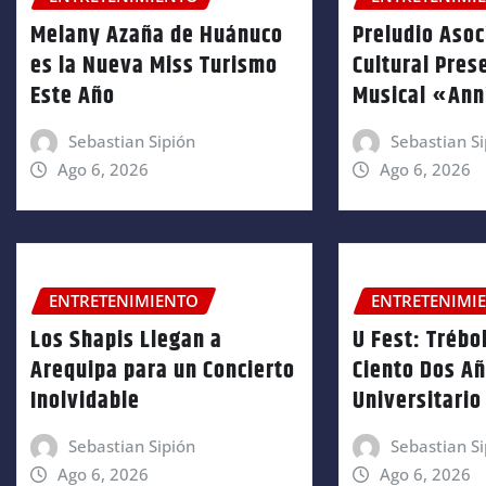
Melany Azaña de Huánuco
Preludio Asoc
es la Nueva Miss Turismo
Cultural Pres
Este Año
Musical «An
Sebastian Sipión
Sebastian Si
Ago 6, 2026
Ago 6, 2026
ENTRETENIMIENTO
ENTRETENIMI
Los Shapis Llegan a
U Fest: Trébol
Arequipa para un Concierto
Ciento Dos A
Inolvidable
Universitario
Sebastian Sipión
Sebastian Si
Ago 6, 2026
Ago 6, 2026