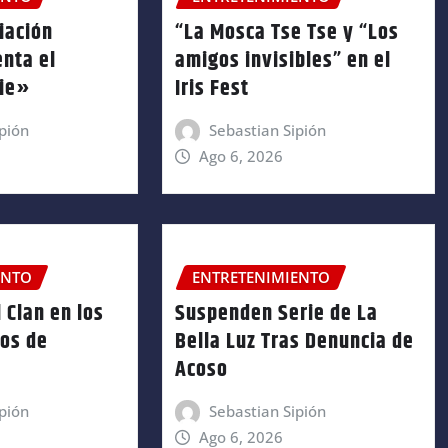
iación
“La Mosca Tse Tse y “Los
enta el
amigos invisibles” en el
nie»
Iris Fest
pión
Sebastian Sipión
Ago 6, 2026
ENTO
ENTRETENIMIENTO
 Clan en los
Suspenden Serie de La
ños de
Bella Luz Tras Denuncia de
Acoso
pión
Sebastian Sipión
Ago 6, 2026