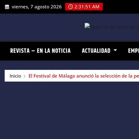
Saltar
viernes, 7 agosto 2026
2:31:52 AM
al
contenido
REVISTA – EN LA NOTICIA
ACTUALIDAD
EMP
Inicio
El Festival de Málaga anunció la selección de la p