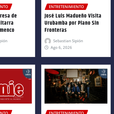
ENTO
ENTRETENIMIENTO
gresa de
José Luis Madueño Visita
itarra
Urubamba por Piano Sin
amenco
Fronteras
pión
Sebastian Sipión
Ago 6, 2026
ENTO
ENTRETENIMIENTO