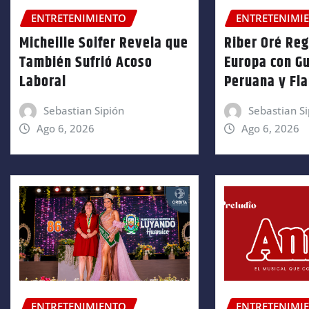
ENTRETENIMIENTO
ENTRETENIMI
Micheille Soifer Revela que
Riber Oré Re
También Sufrió Acoso
Europa con Gu
Laboral
Peruana y Fl
Sebastian Sipión
Sebastian Si
Ago 6, 2026
Ago 6, 2026
ENTRETENIMIENTO
ENTRETENIMI