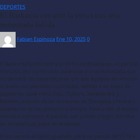
DEPORTES
El Baskonia cae ante la virtus tras una
remontada fallida
Fabian Espinoza
Ene 10, 2025
0
El Baskonia luchó contra la Virtus de Bolonia en un partido
marcado por numerosas ausencias y una remontada que
no terminó de materializarse. Los dos equipos afrontaron
el duelo con plantillas recortadas, debido a las bajas de
jugadores clave como Zizic, Clyburn, Sedekerskis y
Baldwin, además de las ausencias de Shengelia y Howard,
quienes no se recuperaron a tiempo. Pese a ello, el equipo
vitoriano comenzó el partido con solidez y logró dominar
las estadísticas, salvo en el rebote.
El encuentro arrancó igualado, pero un parcial de 12-18 a