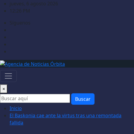
Saltar
jueves, 6 agosto 2026
al
12:26 PM
contenido
Síguenos
×
Buscar
Inicio
El Baskonia cae ante la virtus tras una remontada
fallida